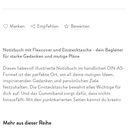
Merken
Empfehlen
Bewerten
Notizbuch mit Flexcover und Einstecktasche - dein Begleiter
für starke Gedanken und mutige Pläne
Dieses liebevoll illustrierte Notizbuch im handlichen DIN-A5-
Format ist der perfekte Ort, um all deine mutigen Ideen,
inspirierenden Gedanken und persönlichen Ziele
festzuhalten. Die Einstecktasche bewahrt alles Wichtige für
dich auf. Und das Gummiband sorgt dafür, dass nichts
hinausfällt. Mit den punktkarierten Seiten kannst du kreativ
werden - ob als Mut-Tagebuch, für Affirmationen, als Bullet
Journal oder für deine ganz persönlichen Erfolgsgeschichten.
Mehr aus dieser Reihe
Für deine Mut-Momente:
Das Notizbuch für alle, die sich