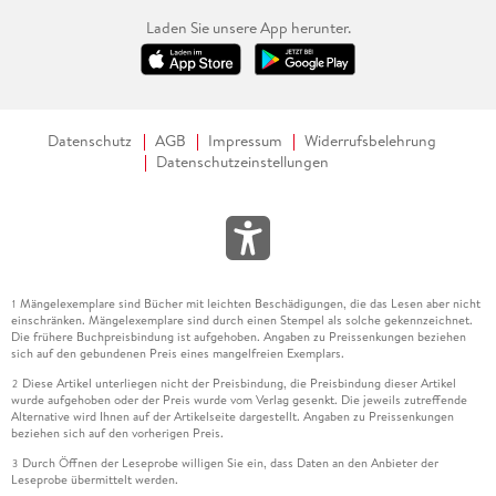
Laden Sie unsere App herunter.
Datenschutz
AGB
Impressum
Widerrufsbelehrung
Datenschutzeinstellungen
Mängelexemplare sind Bücher mit leichten Beschädigungen, die das Lesen aber nicht
1
einschränken. Mängelexemplare sind durch einen Stempel als solche gekennzeichnet.
Die frühere Buchpreisbindung ist aufgehoben. Angaben zu Preissenkungen beziehen
sich auf den gebundenen Preis eines mangelfreien Exemplars.
Diese Artikel unterliegen nicht der Preisbindung, die Preisbindung dieser Artikel
2
wurde aufgehoben oder der Preis wurde vom Verlag gesenkt. Die jeweils zutreffende
Alternative wird Ihnen auf der Artikelseite dargestellt. Angaben zu Preissenkungen
beziehen sich auf den vorherigen Preis.
Durch Öffnen der Leseprobe willigen Sie ein, dass Daten an den Anbieter der
3
Leseprobe übermittelt werden.