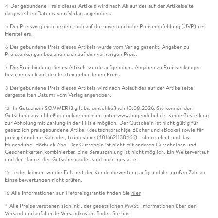
Der gebundene Preis dieses Artikels wird nach Ablauf des auf der Artikelseite
4
dargestellten Datums vom Verlag angehoben.
Der Preisvergleich bezieht sich auf die unverbindliche Preisempfehlung (UVP) des
5
Herstellers.
Der gebundene Preis dieses Artikels wurde vom Verlag gesenkt. Angaben zu
6
Preissenkungen beziehen sich auf den vorherigen Preis.
Die Preisbindung dieses Artikels wurde aufgehoben. Angaben zu Preissenkungen
7
beziehen sich auf den letzten gebundenen Preis.
Der gebundene Preis dieses Artikels wird nach Ablauf des auf der Artikelseite
8
dargestellten Datums vom Verlag angehoben.
Ihr Gutschein SOMMER13 gilt bis einschließlich 10.08.2026. Sie können den
12
Gutschein ausschließlich online einlösen unter www.hugendubel.de. Keine Bestellung
zur Abholung mit Zahlung in der Filiale möglich. Der Gutschein ist nicht gültig für
gesetzlich preisgebundene Artikel (deutschsprachige Bücher und eBooks) sowie für
preisgebundene Kalender, tolino shine (4016621130466), tolino select und das
Hugendubel Hörbuch Abo. Der Gutschein ist nicht mit anderen Gutscheinen und
Geschenkkarten kombinierbar. Eine Barauszahlung ist nicht möglich. Ein Weiterverkauf
und der Handel des Gutscheincodes sind nicht gestattet.
Leider können wir die Echtheit der Kundenbewertung aufgrund der großen Zahl an
15
Einzelbewertungen nicht prüfen.
Alle Informationen zur Tiefpreisgarantie finden Sie
hier
16
Alle Preise verstehen sich inkl. der gesetzlichen MwSt. Informationen über den
*
Versand und anfallende Versandkosten finden Sie
hier