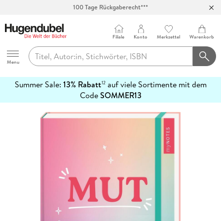
100 Tage Rückgaberecht***
Abholung in über 100 Filialen
Filiale
Konto
Merkzettel
Warenkorb
Hugendubel
Menu
Summer Sale:
13% Rabatt
auf viele Sortimente mit dem
12
mehr
Code
SOMMER13
erfahren