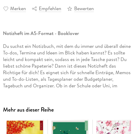
Merken
Empfehlen
Bewerten
Notizheft im A5-Format - Booklover
Du suchst ein Notizbuch, mit dem du immer und überall deine
To-dos, Termine und Ideen im Blick haben kannst? Es sollte
leicht und kompakt sein, sodass es in jede Tasche passt? Du
liebst schöne Papeterie? Dann ist dieses Notizheft das
Richtige für dich! Es eignet sich für schnelle Einträge, Memos
und To-do-Listen, als Tagesplaner oder Budgetplaner,
Tagebuch und Organizer. Ob in der Schule oder Uni, im
Homeoffice oder Büro - werde kreativ oder organisiere
deinen Tag.
Mehr aus dieser Reihe
Zum Geistesblitzefesthalten und Pläneschmieden:
Kurz
notiert, so bewahrst du einen freien Kopf. Das handliche
Notizbuch im Heft-Format, stets dabei und offen für deine
Ideen