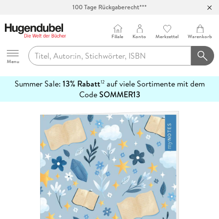
100 Tage Rückgaberecht***
Abholung in über 100 Filialen
Filiale
Konto
Merkzettel
Warenkorb
Hugendubel
Menu
Summer Sale:
13% Rabatt
auf viele Sortimente mit dem
12
mehr
Code
SOMMER13
erfahren