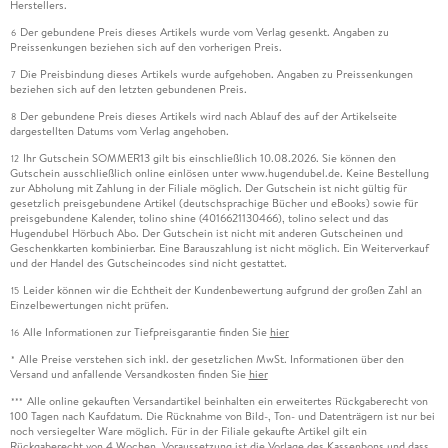
Herstellers.
Der gebundene Preis dieses Artikels wurde vom Verlag gesenkt. Angaben zu
6
Preissenkungen beziehen sich auf den vorherigen Preis.
Die Preisbindung dieses Artikels wurde aufgehoben. Angaben zu Preissenkungen
7
beziehen sich auf den letzten gebundenen Preis.
Der gebundene Preis dieses Artikels wird nach Ablauf des auf der Artikelseite
8
dargestellten Datums vom Verlag angehoben.
Ihr Gutschein SOMMER13 gilt bis einschließlich 10.08.2026. Sie können den
12
Gutschein ausschließlich online einlösen unter www.hugendubel.de. Keine Bestellung
zur Abholung mit Zahlung in der Filiale möglich. Der Gutschein ist nicht gültig für
gesetzlich preisgebundene Artikel (deutschsprachige Bücher und eBooks) sowie für
preisgebundene Kalender, tolino shine (4016621130466), tolino select und das
Hugendubel Hörbuch Abo. Der Gutschein ist nicht mit anderen Gutscheinen und
Geschenkkarten kombinierbar. Eine Barauszahlung ist nicht möglich. Ein Weiterverkauf
und der Handel des Gutscheincodes sind nicht gestattet.
Leider können wir die Echtheit der Kundenbewertung aufgrund der großen Zahl an
15
Einzelbewertungen nicht prüfen.
Alle Informationen zur Tiefpreisgarantie finden Sie
hier
16
Alle Preise verstehen sich inkl. der gesetzlichen MwSt. Informationen über den
*
Versand und anfallende Versandkosten finden Sie
hier
Alle online gekauften Versandartikel beinhalten ein erweitertes Rückgaberecht von
***
100 Tagen nach Kaufdatum. Die Rücknahme von Bild-, Ton- und Datenträgern ist nur bei
noch versiegelter Ware möglich. Für in der Filiale gekaufte Artikel gilt ein
Rückgaberecht von 4 Wochen. Voraussetzung ist die Vorlage des Kassenbons und dass