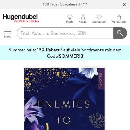
100 Tage Rückgaberecht***
Abholung in über 100 Filialen
Filiale
Konto
Merkzettel
Warenkorb
Hugendubel
Menu
Summer Sale:
13% Rabatt
auf viele Sortimente mit dem
12
mehr
Code
SOMMER13
erfahren