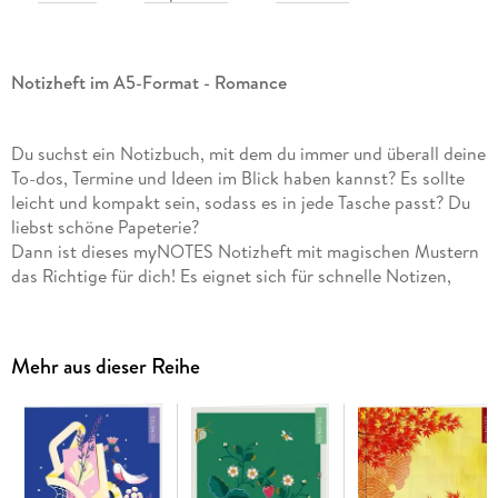
Notizheft im A5-Format - Romance
Du suchst ein Notizbuch, mit dem du immer und überall deine
To-dos, Termine und Ideen im Blick haben kannst? Es sollte
leicht und kompakt sein, sodass es in jede Tasche passt? Du
liebst schöne Papeterie?
Dann ist dieses myNOTES Notizheft mit magischen Mustern
das Richtige für dich! Es eignet sich für schnelle Notizen,
Memos und To-do-Listen, als Tages- oder Budgetplaner,
Tagebuch und Organizer. Ob in der Schule oder Uni, im
Homeoffice oder Büro - werde kreativ oder organisiere
Mehr aus dieser Reihe
deinen Tag.
Zum Geistesblitzefesthalten und Pläneschmieden:
Kurz
notiert, so bewahrst du einen freien Kopf. Das handliche
Notizbuch im Heft-Format, stets dabei und offen für deine
Ideen