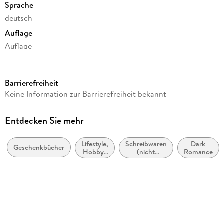
Sprache
deutsch
Auflage
Auflage
Seitenanzahl
80
Barrierefreiheit
Reihe
Keine Information zur Barrierefreiheit bekannt
myNotes Notizheft
Verlag/Hersteller
Entdecken Sie mehr
Ars Edition GmbH
Lifestyle,
Schreibwaren
Dark
Produktart
Geschenkbücher
Hobbys
(nicht
Romance
Notizbuch
und
bedruckt)
Freizeit
Gewicht
138 g
Größe (L/B/H)
216/142/6 mm