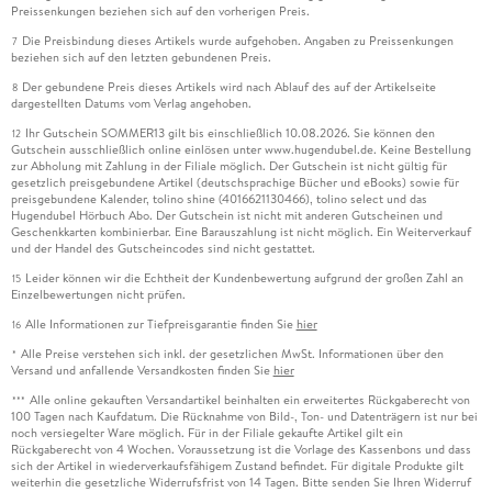
Preissenkungen beziehen sich auf den vorherigen Preis.
Die Preisbindung dieses Artikels wurde aufgehoben. Angaben zu Preissenkungen
7
beziehen sich auf den letzten gebundenen Preis.
Der gebundene Preis dieses Artikels wird nach Ablauf des auf der Artikelseite
8
dargestellten Datums vom Verlag angehoben.
Ihr Gutschein SOMMER13 gilt bis einschließlich 10.08.2026. Sie können den
12
Gutschein ausschließlich online einlösen unter www.hugendubel.de. Keine Bestellung
zur Abholung mit Zahlung in der Filiale möglich. Der Gutschein ist nicht gültig für
gesetzlich preisgebundene Artikel (deutschsprachige Bücher und eBooks) sowie für
preisgebundene Kalender, tolino shine (4016621130466), tolino select und das
Hugendubel Hörbuch Abo. Der Gutschein ist nicht mit anderen Gutscheinen und
Geschenkkarten kombinierbar. Eine Barauszahlung ist nicht möglich. Ein Weiterverkauf
und der Handel des Gutscheincodes sind nicht gestattet.
Leider können wir die Echtheit der Kundenbewertung aufgrund der großen Zahl an
15
Einzelbewertungen nicht prüfen.
Alle Informationen zur Tiefpreisgarantie finden Sie
hier
16
Alle Preise verstehen sich inkl. der gesetzlichen MwSt. Informationen über den
*
Versand und anfallende Versandkosten finden Sie
hier
Alle online gekauften Versandartikel beinhalten ein erweitertes Rückgaberecht von
***
100 Tagen nach Kaufdatum. Die Rücknahme von Bild-, Ton- und Datenträgern ist nur bei
noch versiegelter Ware möglich. Für in der Filiale gekaufte Artikel gilt ein
Rückgaberecht von 4 Wochen. Voraussetzung ist die Vorlage des Kassenbons und dass
sich der Artikel in wiederverkaufsfähigem Zustand befindet. Für digitale Produkte gilt
weiterhin die gesetzliche Widerrufsfrist von 14 Tagen. Bitte senden Sie Ihren Widerruf