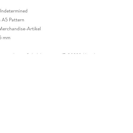
Undetermined
 A5 Pattern
Merchandise-Artikel
15 mm
eumshops, Gabelsbergerstr. 17, 80333 München,
cedon.de