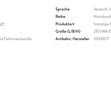
Sprache
deutsch, 
Reihe
Notizbuch
bH
Produktart
Sonstige 
Größe (L/B/H)
210/148/
d Faltinnentasche
Artikelnr. Hersteller
2033077
Herstelleradresse
Cedon Mus
service@