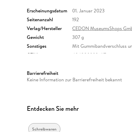
Erscheinungsdatum
01. Januar 2023
Seitenanzahl
192
Verlag/Hersteller
CEDON MuseumsShops Gm
Gewicht
307 g
Sonstiges
Mit Gummibandverschluss un
GTIN
4048809026117
Barrierefreiheit
Keine Information zur Barrierefreiheit bekannt
Entdecken Sie mehr
Schreibwaren