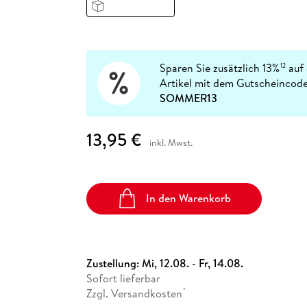
Fremdsprachige Bücher
n Lernhilfen
 Jugendbücher
eiber
Hörbuch Downloads im Bundle
cher
 Vergleich
 Puzzlezubehör
Lernen
New Adult
STABILO
Taschenbücher
hilfen
hriller
 Backen
er
lender
Ratgeber
op
hriller
Romance
Sparen Sie zusätzlich 13%
auf 
12
Sachbücher
Artikel mit dem Gutscheincode
precher:innen
SOMMER13
Science Fiction
Fremdsprachige Bücher
13,95 €
inkl. Mwst.
In den Warenkorb
Zustellung:
Mi, 12.08. - Fr, 14.08.
Sofort lieferbar
Zzgl. Versandkosten
*