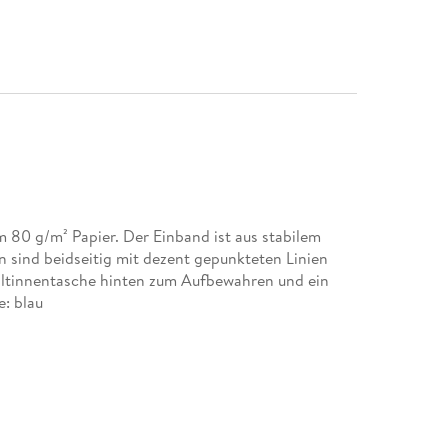
 80 g/m² Papier. Der Einband ist aus stabilem
 sind beidseitig mit dezent gepunkteten Linien
Faltinnentasche hinten zum Aufbewahren und ein
: blau