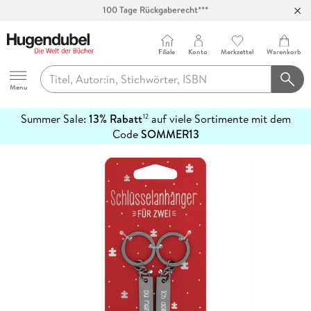
Abholung in über 100 Filialen
Filiale
Konto
Merkzettel
Warenkorb
Hugendubel
Menu
Summer Sale:
13% Rabatt
auf viele Sortimente mit dem
12
mehr
Code
SOMMER13
erfahren