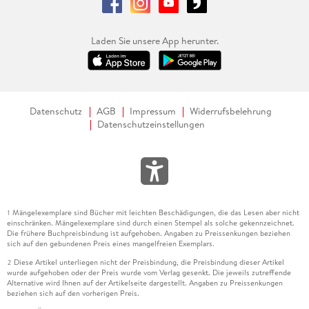
Laden Sie unsere App herunter.
Datenschutz
AGB
Impressum
Widerrufsbelehrung
Datenschutzeinstellungen
Mängelexemplare sind Bücher mit leichten Beschädigungen, die das Lesen aber nicht
1
einschränken. Mängelexemplare sind durch einen Stempel als solche gekennzeichnet.
Die frühere Buchpreisbindung ist aufgehoben. Angaben zu Preissenkungen beziehen
sich auf den gebundenen Preis eines mangelfreien Exemplars.
Diese Artikel unterliegen nicht der Preisbindung, die Preisbindung dieser Artikel
2
wurde aufgehoben oder der Preis wurde vom Verlag gesenkt. Die jeweils zutreffende
Alternative wird Ihnen auf der Artikelseite dargestellt. Angaben zu Preissenkungen
beziehen sich auf den vorherigen Preis.