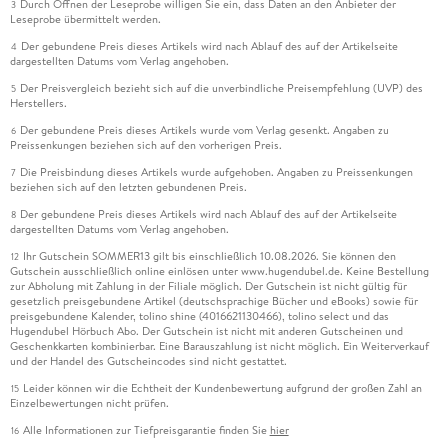
Durch Öffnen der Leseprobe willigen Sie ein, dass Daten an den Anbieter der
3
Leseprobe übermittelt werden.
Der gebundene Preis dieses Artikels wird nach Ablauf des auf der Artikelseite
4
dargestellten Datums vom Verlag angehoben.
Der Preisvergleich bezieht sich auf die unverbindliche Preisempfehlung (UVP) des
5
Herstellers.
Der gebundene Preis dieses Artikels wurde vom Verlag gesenkt. Angaben zu
6
Preissenkungen beziehen sich auf den vorherigen Preis.
Die Preisbindung dieses Artikels wurde aufgehoben. Angaben zu Preissenkungen
7
beziehen sich auf den letzten gebundenen Preis.
Der gebundene Preis dieses Artikels wird nach Ablauf des auf der Artikelseite
8
dargestellten Datums vom Verlag angehoben.
Ihr Gutschein SOMMER13 gilt bis einschließlich 10.08.2026. Sie können den
12
Gutschein ausschließlich online einlösen unter www.hugendubel.de. Keine Bestellung
zur Abholung mit Zahlung in der Filiale möglich. Der Gutschein ist nicht gültig für
gesetzlich preisgebundene Artikel (deutschsprachige Bücher und eBooks) sowie für
preisgebundene Kalender, tolino shine (4016621130466), tolino select und das
Hugendubel Hörbuch Abo. Der Gutschein ist nicht mit anderen Gutscheinen und
Geschenkkarten kombinierbar. Eine Barauszahlung ist nicht möglich. Ein Weiterverkauf
und der Handel des Gutscheincodes sind nicht gestattet.
Leider können wir die Echtheit der Kundenbewertung aufgrund der großen Zahl an
15
Einzelbewertungen nicht prüfen.
Alle Informationen zur Tiefpreisgarantie finden Sie
hier
16