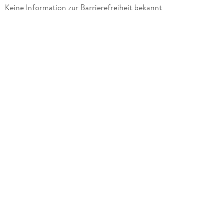
Produktart
Keine Information zur Barrierefreiheit bekannt
Merchandise-Artikel
Gewicht
24 g
Größe (L/B/H)
145/79/4 mm
Artikelnr. Hersteller
74468
GTIN
4036018744687
Herstelleradresse
Sheepworld AG, Am Schafhügel 1, 92289 Ursensollen,
team@sheepworld.de