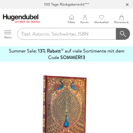
100 Tage Rückgaberecht***
Abholung in über 100 Filialen
Filiale
Konto
Merkzettel
Warenkorb
Hugendubel
Menu
Summer Sale:
13% Rabatt
auf viele Sortimente mit dem
12
mehr
Code
SOMMER13
erfahren