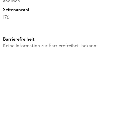
englisch
Seitenanzahl
176
Reihe
Paperblanks
Barrierefreiheit
Autor/Autorin
Keine Information zur Barrierefreiheit bekannt
Paperblanks
Verlag/Hersteller
Hodder Paperbacks
Produktart
gebunden
Gewicht
162 g
Größe (L/B/H)
151/97/20 mm
ISBN