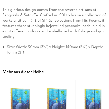
This glorious design comes from the revered artisans at
Sangorski & Sutcliffe. Crafted in 1901 to house a collection of
works entitled Háfiz̤ of Shíráz: Selections from His Poems, it
features three stunningly bejewelled peacocks, each inlaid in
eight different colours and embellished with foliage and gold
tooling.
Size: Width: 90mm (3½") x Height: 140mm (5½") x Depth:
16mm (½")
Interior: Lined
GSM (paper weight): 85
Mehr aus dieser Reihe
Cover: Hardcover
Pouch Type: Memento Pouch