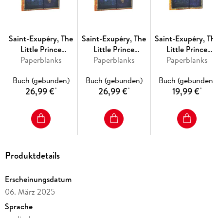
Saint-Exupéry, The
Saint-Exupéry, The
Saint-Exupéry, Th
Little Prince
Little Prince
Little Prince
(Embellished
Paperblanks
(Embellished
Paperblanks
(Embellished
Paperblanks
Manuscripts
Manuscripts
Manuscripts
Buch (gebunden)
Buch (gebunden)
Buch (gebunden)
Collection) Ultra
Collection) Ultra
Collection) Midi
26,99 €
26,99 €
19,99 €
*
*
*
Lined Hardcover
Unlined Hardcover
Unlined Hardcove
Journal (Wrap
Journal (Wrap
Journal (Wrap
Closure)
Closure)
Closure)
Produktdetails
Erscheinungsdatum
06. März 2025
Sprache