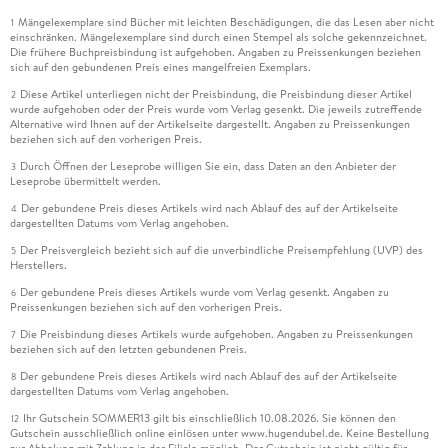
Mängelexemplare sind Bücher mit leichten Beschädigungen, die das Lesen aber nicht
1
einschränken. Mängelexemplare sind durch einen Stempel als solche gekennzeichnet.
Die frühere Buchpreisbindung ist aufgehoben. Angaben zu Preissenkungen beziehen
sich auf den gebundenen Preis eines mangelfreien Exemplars.
Diese Artikel unterliegen nicht der Preisbindung, die Preisbindung dieser Artikel
2
wurde aufgehoben oder der Preis wurde vom Verlag gesenkt. Die jeweils zutreffende
Alternative wird Ihnen auf der Artikelseite dargestellt. Angaben zu Preissenkungen
beziehen sich auf den vorherigen Preis.
Durch Öffnen der Leseprobe willigen Sie ein, dass Daten an den Anbieter der
3
Leseprobe übermittelt werden.
Der gebundene Preis dieses Artikels wird nach Ablauf des auf der Artikelseite
4
dargestellten Datums vom Verlag angehoben.
Der Preisvergleich bezieht sich auf die unverbindliche Preisempfehlung (UVP) des
5
Herstellers.
Der gebundene Preis dieses Artikels wurde vom Verlag gesenkt. Angaben zu
6
Preissenkungen beziehen sich auf den vorherigen Preis.
Die Preisbindung dieses Artikels wurde aufgehoben. Angaben zu Preissenkungen
7
beziehen sich auf den letzten gebundenen Preis.
Der gebundene Preis dieses Artikels wird nach Ablauf des auf der Artikelseite
8
dargestellten Datums vom Verlag angehoben.
Ihr Gutschein SOMMER13 gilt bis einschließlich 10.08.2026. Sie können den
12
Gutschein ausschließlich online einlösen unter www.hugendubel.de. Keine Bestellung
zur Abholung mit Zahlung in der Filiale möglich. Der Gutschein ist nicht gültig für