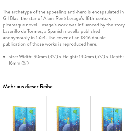
The archetype of the appealing anti-hero is encapsulated in
Gil Blas, the star of Alain-René Lesage’s 18th-century
picaresque novel. Lesage’s work was influenced by the story
Lazarillo de Tormes, a Spanish novella published
anonymously in 1554. The cover of an 1846 double
publication of those works is reproduced here.
Size: Width: 90mm (3½") x Height: 140mm (5½") x Depth:
16mm (½")
Interior: Lined
GSM (paper weight): 85
Mehr aus dieser Reihe
Cover: Hardcover
Pouch Type: Memento Pouch