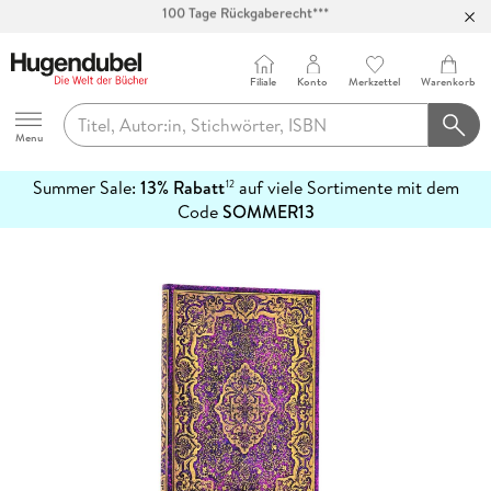
Abholung in über 100 Filialen
Filiale
Konto
Merkzettel
Warenkorb
Hugendubel
Menu
Summer Sale:
13% Rabatt
auf viele Sortimente mit dem
12
mehr
Code
SOMMER13
erfahren