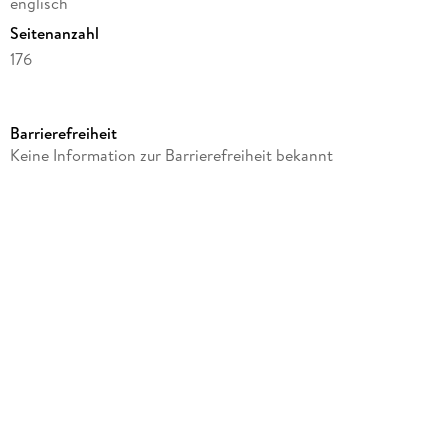
englisch
Seitenanzahl
176
Reihe
Paperblanks
Barrierefreiheit
Autor/Autorin
Keine Information zur Barrierefreiheit bekannt
Paperblanks
Verlag/Hersteller
Hodder Paperbacks
Produktart
gebunden
Gewicht
160 g
Größe (L/B/H)
158/101/21 mm
ISBN