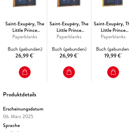
Saint-Exupéry, The
Saint-Exupéry, The
Saint-Exupéry, Th
Little Prince
Little Prince
Little Prince
(Embellished
Paperblanks
(Embellished
Paperblanks
(Embellished
Paperblanks
Manuscripts
Manuscripts
Manuscripts
Buch (gebunden)
Buch (gebunden)
Buch (gebunden)
Collection) Ultra
Collection) Ultra
Collection) Midi
26,99 €
26,99 €
19,99 €
*
*
*
Lined Hardcover
Unlined Hardcover
Unlined Hardcove
Journal (Wrap
Journal (Wrap
Journal (Wrap
Closure)
Closure)
Closure)
Produktdetails
Erscheinungsdatum
06. März 2025
Sprache