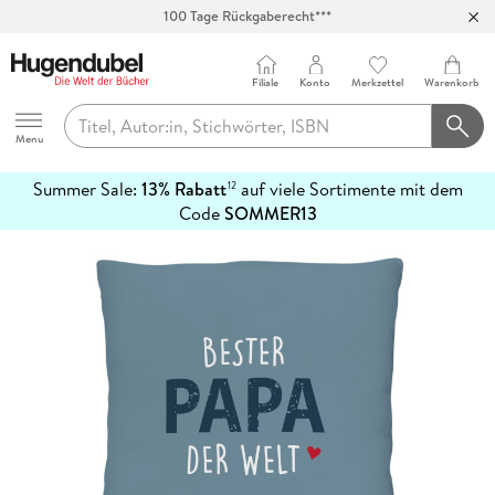
100 Tage Rückgaberecht***
Abholung in über 100 Filialen
Filiale
Konto
Merkzettel
Warenkorb
Hugendubel
Menu
Summer Sale:
13% Rabatt
auf viele Sortimente mit dem
12
mehr
Code
SOMMER13
erfahren