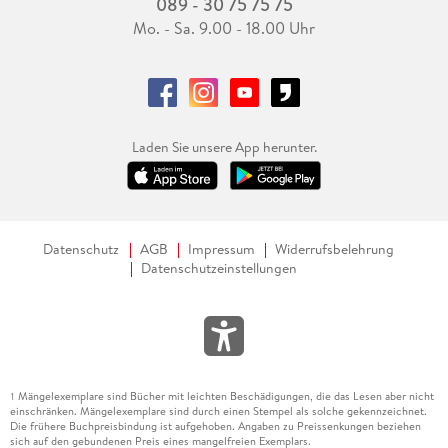
089 - 30 75 75 75
Mo. - Sa. 9.00 - 18.00 Uhr
Laden Sie unsere App herunter.
Datenschutz
AGB
Impressum
Widerrufsbelehrung
Datenschutzeinstellungen
Mängelexemplare sind Bücher mit leichten Beschädigungen, die das Lesen aber nicht
1
einschränken. Mängelexemplare sind durch einen Stempel als solche gekennzeichnet.
Die frühere Buchpreisbindung ist aufgehoben. Angaben zu Preissenkungen beziehen
sich auf den gebundenen Preis eines mangelfreien Exemplars.