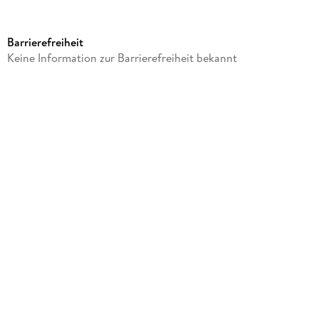
Verlag/Hersteller
sheepworld
Barrierefreiheit
Produktart
Keine Information zur Barrierefreiheit bekannt
Sonstige Merchandise-Artikel
Gewicht
209 g
Größe (L/B/H)
40/290/290 mm
Sonstiges
In Polybeutel
Artikelnr. Hersteller
74565
GTIN
4036018745653
Herstelleradresse
Sheepworld AG, Am Schafhügel 1, 92289 Ursensollen,