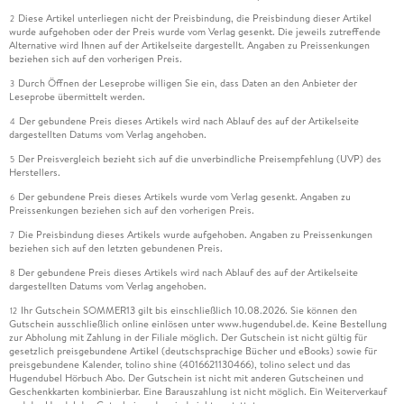
Diese Artikel unterliegen nicht der Preisbindung, die Preisbindung dieser Artikel
2
wurde aufgehoben oder der Preis wurde vom Verlag gesenkt. Die jeweils zutreffende
Alternative wird Ihnen auf der Artikelseite dargestellt. Angaben zu Preissenkungen
beziehen sich auf den vorherigen Preis.
Durch Öffnen der Leseprobe willigen Sie ein, dass Daten an den Anbieter der
3
Leseprobe übermittelt werden.
Der gebundene Preis dieses Artikels wird nach Ablauf des auf der Artikelseite
4
dargestellten Datums vom Verlag angehoben.
Der Preisvergleich bezieht sich auf die unverbindliche Preisempfehlung (UVP) des
5
Herstellers.
Der gebundene Preis dieses Artikels wurde vom Verlag gesenkt. Angaben zu
6
Preissenkungen beziehen sich auf den vorherigen Preis.
Die Preisbindung dieses Artikels wurde aufgehoben. Angaben zu Preissenkungen
7
beziehen sich auf den letzten gebundenen Preis.
Der gebundene Preis dieses Artikels wird nach Ablauf des auf der Artikelseite
8
dargestellten Datums vom Verlag angehoben.
Ihr Gutschein SOMMER13 gilt bis einschließlich 10.08.2026. Sie können den
12
Gutschein ausschließlich online einlösen unter www.hugendubel.de. Keine Bestellung
zur Abholung mit Zahlung in der Filiale möglich. Der Gutschein ist nicht gültig für
gesetzlich preisgebundene Artikel (deutschsprachige Bücher und eBooks) sowie für
preisgebundene Kalender, tolino shine (4016621130466), tolino select und das
Hugendubel Hörbuch Abo. Der Gutschein ist nicht mit anderen Gutscheinen und
Geschenkkarten kombinierbar. Eine Barauszahlung ist nicht möglich. Ein Weiterverkauf