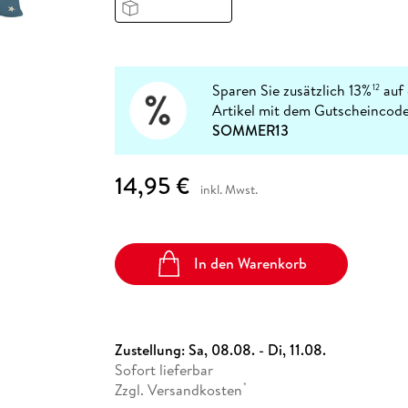
Fremdsprachige Bücher
n Lernhilfen
 Jugendbücher
eiber
Hörbuch Downloads im Bundle
cher
 Vergleich
 Puzzlezubehör
Lernen
New Adult
STABILO
Taschenbücher
hilfen
hriller
 Backen
er
lender
Ratgeber
op
hriller
Romance
Sparen Sie zusätzlich 13%
auf 
12
Sachbücher
Artikel mit dem Gutscheincode
precher:innen
SOMMER13
Science Fiction
Fremdsprachige Bücher
14,95 €
inkl. Mwst.
In den Warenkorb
Zustellung:
Sa, 08.08. - Di, 11.08.
Sofort lieferbar
Zzgl. Versandkosten
*