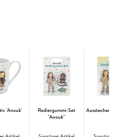
tiv 'Anouk'
Radiergummi-Set
Ausstecher Set "Anouk"
"Anouk"
er Artikel
Sonstiger Artikel
Sonstiger Artikel