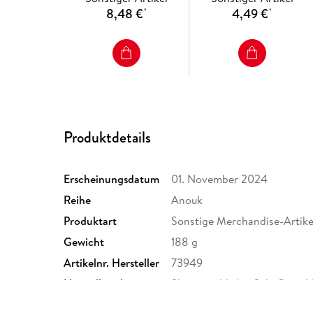
8,48 €
4,49 €
*
*
Produktdetails
Erscheinungsdatum
01. November 2024
Reihe
Anouk
Produktart
Sonstige Merchandise-Artike
Gewicht
188 g
Artikelnr. Hersteller
73949
Herstelleradresse
Sheepworld, Am Schafhügel 1
team@sheepworld.de