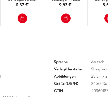
11,32 €
9,53 €
8,
*
*
Sprache
deutsch
Verlag/Hersteller
Sheepwor
l
Abbildungen
25 cm x 
Größe (L/B/H)
245/245/
GTIN
4036018
, 92289 Ursensollen,