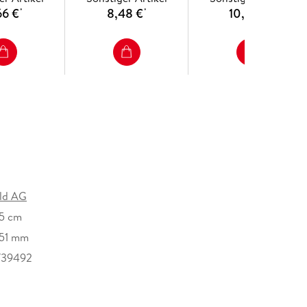
66 €
8,48 €
10,72 €
*
*
*
ld AG
25 cm
51 mm
739492