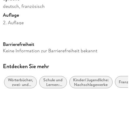
deutsch, französisch
Auflage
2. Auflage
Seitenanzahl
976
Barrierefreiheit
Altersempfehlung
Keine Information zur Barrierefreiheit bekannt
ab 0 Jahre
Reihe
Entdecken Sie mehr
PONS Wörterbücher
Wörterbücher,
Schule und
Kinder/Jugendliche:
Verlag/Hersteller
Franzö
zwei- und
Lernen:
Nachschlagewerke
Pons Langenscheidt GmbH
mehrsprachig
Lehrbücher
Produktart
Sonstige Medienformate
Gewicht
394 g
Größe (L/B/H)