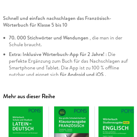
Schnell und einfach nachschlagen das Französisch-
Wörterbuch für Klasse 5 bis 10
70. 000 Stichwörter und Wendungen
, die man in der
Schule braucht.
Extra: Inklusive Wörterbuch-App für 2 Jahre!
: Die
perfekte Ergänzung zum Buch für das Nachschlagen auf
Smartphone und Tablet. Die App ist zu 100 % offline
nutzbar und eignet sich
für Android und iOS
.
Hochaktueller Wortschatz
mit markiertem französischem
Grundwortschatz.
Mehr aus dieser Reihe
Infofenster mit wichtigen Zusatzinformationen
zu Sprache
und Kultur.
Verbtabellen, Mustertexte und viele nützliche Extras
unterstützen bei den Hausaufgaben.