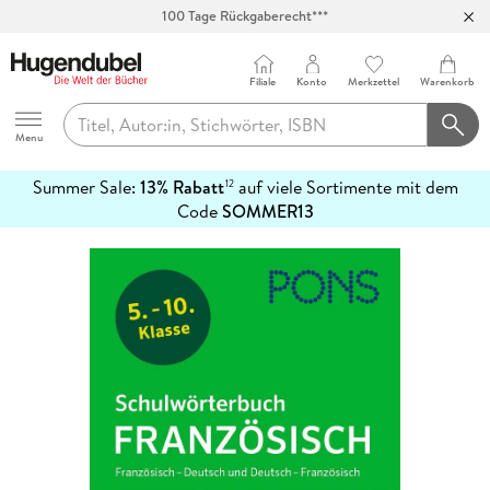
100 Tage Rückgaberecht***
Abholung in über 100 Filialen
Filiale
Konto
Merkzettel
Warenkorb
Hugendubel
Menu
Summer Sale:
13% Rabatt
auf viele Sortimente mit dem
12
mehr
Code
SOMMER13
erfahren