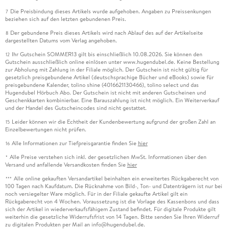
Die Preisbindung dieses Artikels wurde aufgehoben. Angaben zu Preissenkungen
7
beziehen sich auf den letzten gebundenen Preis.
Der gebundene Preis dieses Artikels wird nach Ablauf des auf der Artikelseite
8
dargestellten Datums vom Verlag angehoben.
Ihr Gutschein SOMMER13 gilt bis einschließlich 10.08.2026. Sie können den
12
Gutschein ausschließlich online einlösen unter www.hugendubel.de. Keine Bestellung
zur Abholung mit Zahlung in der Filiale möglich. Der Gutschein ist nicht gültig für
gesetzlich preisgebundene Artikel (deutschsprachige Bücher und eBooks) sowie für
preisgebundene Kalender, tolino shine (4016621130466), tolino select und das
Hugendubel Hörbuch Abo. Der Gutschein ist nicht mit anderen Gutscheinen und
Geschenkkarten kombinierbar. Eine Barauszahlung ist nicht möglich. Ein Weiterverkauf
und der Handel des Gutscheincodes sind nicht gestattet.
Leider können wir die Echtheit der Kundenbewertung aufgrund der großen Zahl an
15
Einzelbewertungen nicht prüfen.
Alle Informationen zur Tiefpreisgarantie finden Sie
hier
16
Alle Preise verstehen sich inkl. der gesetzlichen MwSt. Informationen über den
*
Versand und anfallende Versandkosten finden Sie
hier
Alle online gekauften Versandartikel beinhalten ein erweitertes Rückgaberecht von
***
100 Tagen nach Kaufdatum. Die Rücknahme von Bild-, Ton- und Datenträgern ist nur bei
noch versiegelter Ware möglich. Für in der Filiale gekaufte Artikel gilt ein
Rückgaberecht von 4 Wochen. Voraussetzung ist die Vorlage des Kassenbons und dass
sich der Artikel in wiederverkaufsfähigem Zustand befindet. Für digitale Produkte gilt
weiterhin die gesetzliche Widerrufsfrist von 14 Tagen. Bitte senden Sie Ihren Widerruf
zu digitalen Produkten per Mail an info@hugendubel.de.