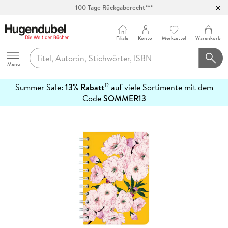
100 Tage Rückgaberecht***
Abholung in über 100 Filialen
Filiale
Konto
Merkzettel
Warenkorb
Hugendubel
Menu
Summer Sale:
13% Rabatt
auf viele Sortimente mit dem
12
mehr
Code
SOMMER13
erfahren