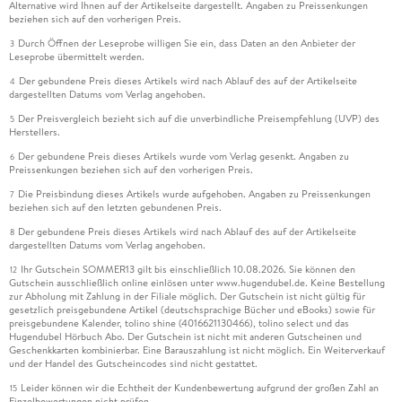
Alternative wird Ihnen auf der Artikelseite dargestellt. Angaben zu Preissenkungen
beziehen sich auf den vorherigen Preis.
Durch Öffnen der Leseprobe willigen Sie ein, dass Daten an den Anbieter der
3
Leseprobe übermittelt werden.
Der gebundene Preis dieses Artikels wird nach Ablauf des auf der Artikelseite
4
dargestellten Datums vom Verlag angehoben.
Der Preisvergleich bezieht sich auf die unverbindliche Preisempfehlung (UVP) des
5
Herstellers.
Der gebundene Preis dieses Artikels wurde vom Verlag gesenkt. Angaben zu
6
Preissenkungen beziehen sich auf den vorherigen Preis.
Die Preisbindung dieses Artikels wurde aufgehoben. Angaben zu Preissenkungen
7
beziehen sich auf den letzten gebundenen Preis.
Der gebundene Preis dieses Artikels wird nach Ablauf des auf der Artikelseite
8
dargestellten Datums vom Verlag angehoben.
Ihr Gutschein SOMMER13 gilt bis einschließlich 10.08.2026. Sie können den
12
Gutschein ausschließlich online einlösen unter www.hugendubel.de. Keine Bestellung
zur Abholung mit Zahlung in der Filiale möglich. Der Gutschein ist nicht gültig für
gesetzlich preisgebundene Artikel (deutschsprachige Bücher und eBooks) sowie für
preisgebundene Kalender, tolino shine (4016621130466), tolino select und das
Hugendubel Hörbuch Abo. Der Gutschein ist nicht mit anderen Gutscheinen und
Geschenkkarten kombinierbar. Eine Barauszahlung ist nicht möglich. Ein Weiterverkauf
und der Handel des Gutscheincodes sind nicht gestattet.
Leider können wir die Echtheit der Kundenbewertung aufgrund der großen Zahl an
15
Einzelbewertungen nicht prüfen.