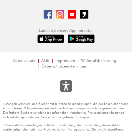
Laden Sie unsere App herunter.
Datenschutz
AGB
Impressum
Widerrufsbelehrung
Datenschutzeinstellungen
Mängelexemplare sind Bücher mit leichten Beschädigungen, die das Lesen aber nicht
1
einschränken. Mängelexemplare sind durch einen Stempel als solche gekennzeichnet.
Die frühere Buchpreisbindung ist aufgehoben. Angaben zu Preissenkungen beziehen
sich auf den gebundenen Preis eines mangelfreien Exemplars.
Diese Artikel unterliegen nicht der Preisbindung, die Preisbindung dieser Artikel
2
wurde aufgehoben oder der Preis wurde vom Verlag gesenkt. Die jeweils zutreffende