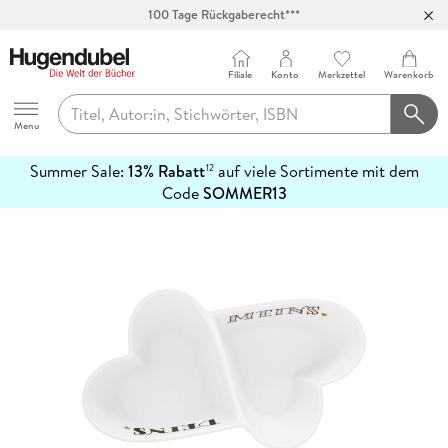
100 Tage Rückgaberecht***
Abholung in über 100 Filialen
Filiale
Konto
Merkzettel
Warenkorb
Hugendubel
Menu
Summer Sale:
13% Rabatt
auf viele Sortimente mit dem
12
mehr
Code
SOMMER13
erfahren