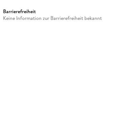
sheepworld
Barrierefreiheit
Produktart
Keine Information zur Barrierefreiheit bekannt
Merchandise-Artikel
Gewicht
295 g
Größe (L/B/H)
210/140/64 mm
Artikelnr. Hersteller
74685
GTIN
4036018746858
Herstelleradresse
Sheepworld AG, Am Schafhügel 1, 92289 Ursensollen,
team@sheepworld.de