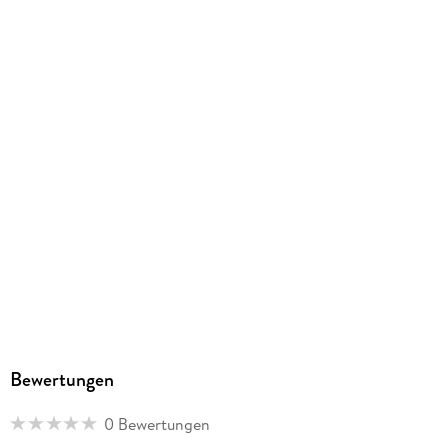
9781439781012
Herstelleradresse
Paperblanks Ltd., Beaux Lane House, Lower Merc D02DH60,
orders@paperblanks.com
Bewertungen
0 Bewertungen