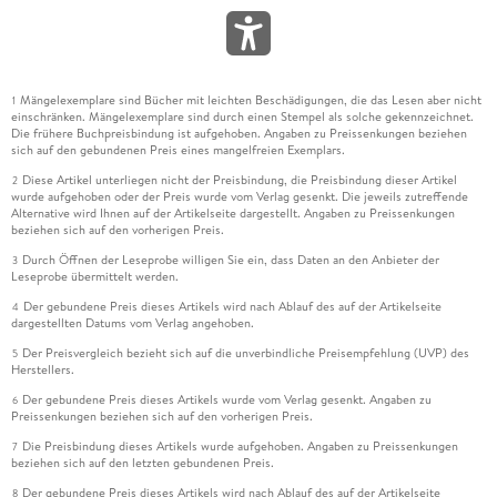
Mängelexemplare sind Bücher mit leichten Beschädigungen, die das Lesen aber nicht
1
einschränken. Mängelexemplare sind durch einen Stempel als solche gekennzeichnet.
Die frühere Buchpreisbindung ist aufgehoben. Angaben zu Preissenkungen beziehen
sich auf den gebundenen Preis eines mangelfreien Exemplars.
Diese Artikel unterliegen nicht der Preisbindung, die Preisbindung dieser Artikel
2
wurde aufgehoben oder der Preis wurde vom Verlag gesenkt. Die jeweils zutreffende
Alternative wird Ihnen auf der Artikelseite dargestellt. Angaben zu Preissenkungen
beziehen sich auf den vorherigen Preis.
Durch Öffnen der Leseprobe willigen Sie ein, dass Daten an den Anbieter der
3
Leseprobe übermittelt werden.
Der gebundene Preis dieses Artikels wird nach Ablauf des auf der Artikelseite
4
dargestellten Datums vom Verlag angehoben.
Der Preisvergleich bezieht sich auf die unverbindliche Preisempfehlung (UVP) des
5
Herstellers.
Der gebundene Preis dieses Artikels wurde vom Verlag gesenkt. Angaben zu
6
Preissenkungen beziehen sich auf den vorherigen Preis.
Die Preisbindung dieses Artikels wurde aufgehoben. Angaben zu Preissenkungen
7
beziehen sich auf den letzten gebundenen Preis.
Der gebundene Preis dieses Artikels wird nach Ablauf des auf der Artikelseite
8