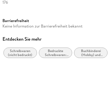
176
Reihe
Notizbuch
Barrierefreiheit
Herausgegeben von
Keine Information zur Barrierefreiheit bekannt
Paperblanks
Verlag/Hersteller
Entdecken Sie mehr
Paperblanks Ltd.
Schreibwaren
Bedruckte
Buchbinderei
Produktart
(nicht bedruckt)
Schreibwaren:
(Hobby) und
Notizbuch
Thematische
Basteln mit
Tage- und
Papier
Gewicht
Notizbücher /
Journals zum
390 g
Ausfüllen
Größe (L/B/H)
249/203/22 mm
Artikelnr. Hersteller
919860
GTIN