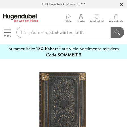
100 Tage Rückgaberecht***
Abholung in über 100 Filialen
Filiale
Konto
Merkzettel
Warenkorb
Hugendubel
Menu
Summer Sale:
13% Rabatt
auf viele Sortimente mit dem
12
mehr
Code
SOMMER13
erfahren