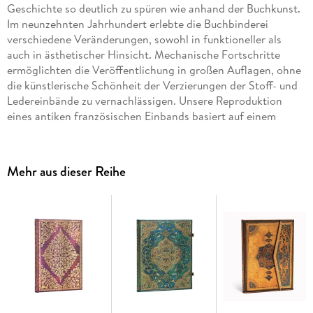
Geschichte so deutlich zu spüren wie anhand der Buchkunst.
Im neunzehnten Jahrhundert erlebte die Buchbinderei
verschiedene Veränderungen, sowohl in funktioneller als
auch in ästhetischer Hinsicht. Mechanische Fortschritte
ermöglichten die Veröffentlichung in großen Auflagen, ohne
die künstlerische Schönheit der Verzierungen der Stoff- und
Ledereinbände zu vernachlässigen. Unsere Reproduktion
eines antiken französischen Einbands basiert auf einem
Design von 1829 für
The Poetical Works of Thomas Moore
der
Verleger A. & W. Galignani. Sie enthält viele Markenzeichen
der feinen Buchkunst jener Zeit, als sich die Verleger an ihren
Mehr aus dieser Reihe
Vorfahren aus dem fünfzehnten, sechzehnten und
siebzehnten Jahrhundert orientierten.
Der Einband erinnert an das feine Marokkoleder jener Zeit
sowie an die Festigkeit, sorgfältige Endbehandlung und
erhabenen Bünde, auf die anspruchsvolle Bücherfreunde so
viel Wert legen. Die Verzierungen in Form von Rosetten,
Spiralen und stilisierten Blättern spiegeln die
architektonischen Tendenzen der Epoche wider. Die