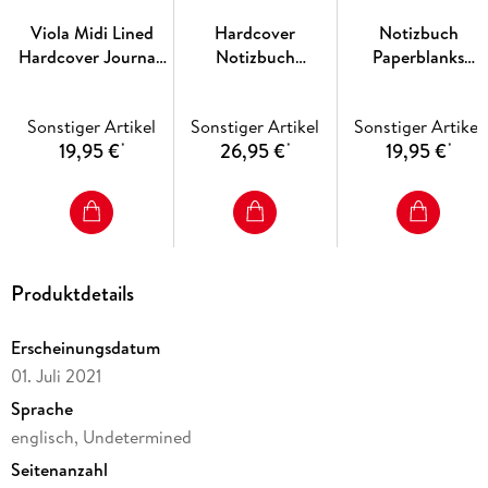
reichhaltigen Töne und vielfältigen Strukturen unserer
Reproduktion erreichen eine erstaunliche Ähnlichkeit mit
Viola Midi Lined
Hardcover
Notizbuch
dem ursprünglichen Einband.
Hardcover Journal,
Notizbuch
Paperblanks
Softcover; Elastikband-Verschluss; 100 g/qm; Tasche am
144pg, 120GSM by
Chroniken in Türkis
Safawidisch
Hintereinband; Fadenheftung.
Paperblanks
Ultra Liniert
Safawidische
Sonstiger Artikel
Sonstiger Artikel
Sonstiger Artikel
(Diamond Rosette)
Bindekunst Midi Li
19,95 €
26,95 €
19,95 €
*
*
*
Produktdetails
Erscheinungsdatum
01. Juli 2021
Sprache
englisch, Undetermined
Seitenanzahl