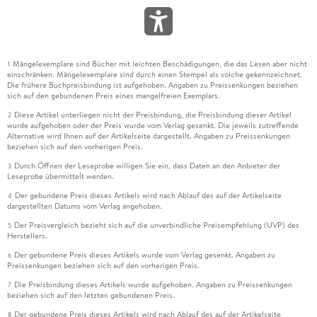
Mängelexemplare sind Bücher mit leichten Beschädigungen, die das Lesen aber nicht
1
einschränken. Mängelexemplare sind durch einen Stempel als solche gekennzeichnet.
Die frühere Buchpreisbindung ist aufgehoben. Angaben zu Preissenkungen beziehen
sich auf den gebundenen Preis eines mangelfreien Exemplars.
Diese Artikel unterliegen nicht der Preisbindung, die Preisbindung dieser Artikel
2
wurde aufgehoben oder der Preis wurde vom Verlag gesenkt. Die jeweils zutreffende
Alternative wird Ihnen auf der Artikelseite dargestellt. Angaben zu Preissenkungen
beziehen sich auf den vorherigen Preis.
Durch Öffnen der Leseprobe willigen Sie ein, dass Daten an den Anbieter der
3
Leseprobe übermittelt werden.
Der gebundene Preis dieses Artikels wird nach Ablauf des auf der Artikelseite
4
dargestellten Datums vom Verlag angehoben.
Der Preisvergleich bezieht sich auf die unverbindliche Preisempfehlung (UVP) des
5
Herstellers.
Der gebundene Preis dieses Artikels wurde vom Verlag gesenkt. Angaben zu
6
Preissenkungen beziehen sich auf den vorherigen Preis.
Die Preisbindung dieses Artikels wurde aufgehoben. Angaben zu Preissenkungen
7
beziehen sich auf den letzten gebundenen Preis.
Der gebundene Preis dieses Artikels wird nach Ablauf des auf der Artikelseite
8