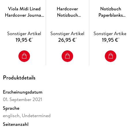
reichhaltigen Töne und vielfältigen Strukturen unserer
Reproduktion erreichen eine erstaunliche Ähnlichkeit mit
Viola Midi Lined
Hardcover
Notizbuch
dem ursprünglichen Einband.
Hardcover Journal,
Notizbuch
Paperblanks
Softcover; Elastikband-Verschluss; 100 g/qm; Tasche am
144pg, 120GSM by
Chroniken in Türkis
Safawidisch
Hintereinband; Fadenheftung.
Paperblanks
Ultra Liniert
Safawidische
Sonstiger Artikel
Sonstiger Artikel
Sonstiger Artikel
(Diamond Rosette)
Bindekunst Midi Li
19,95 €
26,95 €
19,95 €
*
*
*
Produktdetails
Erscheinungsdatum
01. September 2021
Sprache
englisch, Undetermined
Seitenanzahl