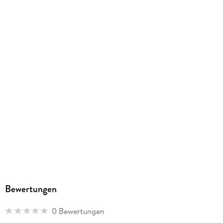
9781439781708
Herstelleradresse
Paperblanks Ltd., Beaux Lane House, Lower Merc D02DH60,
orders@paperblanks.com
Bewertungen
0 Bewertungen