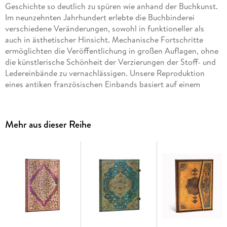
Geschichte so deutlich zu spüren wie anhand der Buchkunst.
Im neunzehnten Jahrhundert erlebte die Buchbinderei
verschiedene Veränderungen, sowohl in funktioneller als
auch in ästhetischer Hinsicht. Mechanische Fortschritte
ermöglichten die Veröffentlichung in großen Auflagen, ohne
die künstlerische Schönheit der Verzierungen der Stoff- und
Ledereinbände zu vernachlässigen. Unsere Reproduktion
eines antiken französischen Einbands basiert auf einem
Design von 1829 für
The Poetical Works of Thomas Moore
der
Verleger A. & W. Galignani. Sie enthält viele Markenzeichen
der feinen Buchkunst jener Zeit, als sich die Verleger an ihren
Mehr aus dieser Reihe
Vorfahren aus dem fünfzehnten, sechzehnten und
siebzehnten Jahrhundert orientierten.
Der Einband erinnert an das feine Marokkoleder jener Zeit
sowie an die Festigkeit, sorgfältige Endbehandlung und
erhabenen Bünde, auf die anspruchsvolle Bücherfreunde so
viel Wert legen. Die Verzierungen in Form von Rosetten,
Spiralen und stilisierten Blättern spiegeln die
architektonischen Tendenzen der Epoche wider. Die