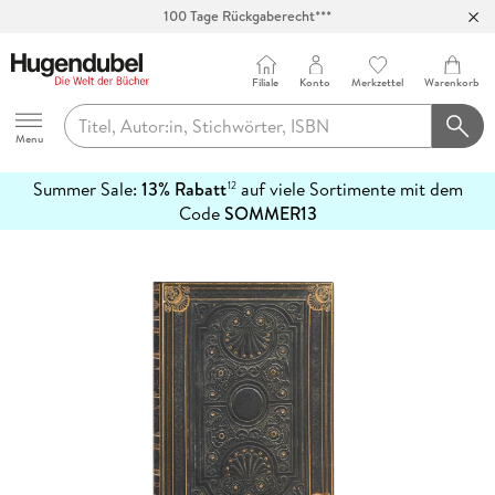
100 Tage Rückgaberecht***
Abholung in über 100 Filialen
Filiale
Konto
Merkzettel
Warenkorb
Hugendubel
Menu
Summer Sale:
13% Rabatt
auf viele Sortimente mit dem
12
mehr
Code
SOMMER13
erfahren