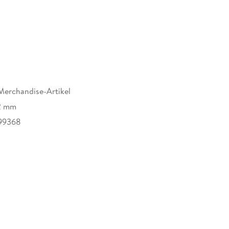
lkissen
Merchandise-Artikel
2 mm
99368