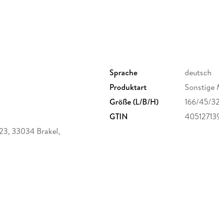
inklusive schwarzem Tuschestempe
Sprache
deutsch
Produktart
Sonstige 
Größe (L/B/H)
166/45/3
GTIN
40512713
-23, 33034 Brakel,