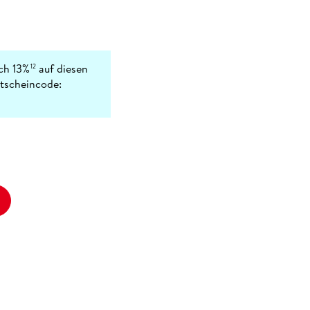
ich 13%
auf diesen
12
utscheincode: