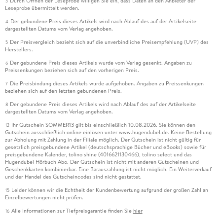
Durch Öffnen der Leseprobe willigen Sie ein, dass Daten an den Anbieter der
3
Leseprobe übermittelt werden.
Der gebundene Preis dieses Artikels wird nach Ablauf des auf der Artikelseite
4
dargestellten Datums vom Verlag angehoben.
Der Preisvergleich bezieht sich auf die unverbindliche Preisempfehlung (UVP) des
5
Herstellers.
Der gebundene Preis dieses Artikels wurde vom Verlag gesenkt. Angaben zu
6
Preissenkungen beziehen sich auf den vorherigen Preis.
Die Preisbindung dieses Artikels wurde aufgehoben. Angaben zu Preissenkungen
7
beziehen sich auf den letzten gebundenen Preis.
Der gebundene Preis dieses Artikels wird nach Ablauf des auf der Artikelseite
8
dargestellten Datums vom Verlag angehoben.
Ihr Gutschein SOMMER13 gilt bis einschließlich 10.08.2026. Sie können den
12
Gutschein ausschließlich online einlösen unter www.hugendubel.de. Keine Bestellung
zur Abholung mit Zahlung in der Filiale möglich. Der Gutschein ist nicht gültig für
gesetzlich preisgebundene Artikel (deutschsprachige Bücher und eBooks) sowie für
preisgebundene Kalender, tolino shine (4016621130466), tolino select und das
Hugendubel Hörbuch Abo. Der Gutschein ist nicht mit anderen Gutscheinen und
Geschenkkarten kombinierbar. Eine Barauszahlung ist nicht möglich. Ein Weiterverkauf
und der Handel des Gutscheincodes sind nicht gestattet.
Leider können wir die Echtheit der Kundenbewertung aufgrund der großen Zahl an
15
Einzelbewertungen nicht prüfen.
Alle Informationen zur Tiefpreisgarantie finden Sie
hier
16