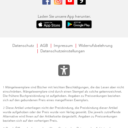
Laden Sie unsere App herunter.
Datenschutz
AGB
Impressum
Widerrufsbelehrung
Datenschutzeinstellungen
Mängelexemplare sind Bücher mit leichten Beschädigungen, die das Lesen aber nicht
1
einschränken. Mängelexemplare sind durch einen Stempel als solche gekennzeichnet.
Die frühere Buchpreisbindung ist aufgehoben. Angaben zu Preissenkungen beziehen
sich auf den gebundenen Preis eines mangelfreien Exemplars.
Diese Artikel unterliegen nicht der Preisbindung, die Preisbindung dieser Artikel
2
wurde aufgehoben oder der Preis wurde vom Verlag gesenkt. Die jeweils zutreffende
Alternative wird Ihnen auf der Artikelseite dargestellt. Angaben zu Preissenkungen
beziehen sich auf den vorherigen Preis.