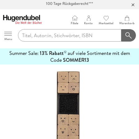
Abholung in über 100 Filialen
Filiale
Konto
Merkzettel
Warenkorb
Hugendubel
Menu
Summer Sale:
13% Rabatt
auf viele Sortimente mit dem
12
mehr
Code
SOMMER13
erfahren