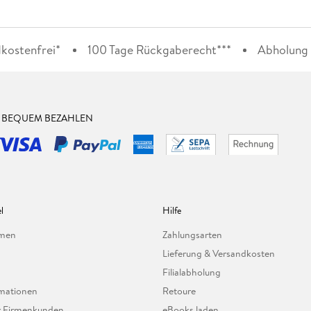
kostenfrei*
100 Tage Rückgaberecht***
Abholung i
& BEQUEM BEZAHLEN
l
Hilfe
hmen
Zahlungsarten
Lieferung & Versandkosten
Filialabholung
mationen
Retoure
ür Firmenkunden
eBooks laden