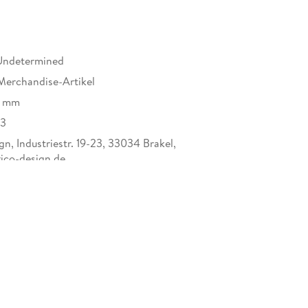
Undetermined
Merchandise-Artikel
2 mm
23
n, Industriestr. 19-23, 33034 Brakel,
ico-design.de