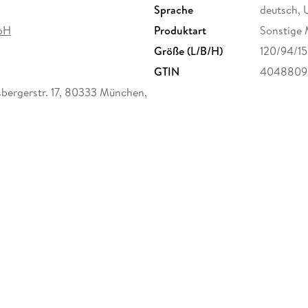
Sprache
deutsch, 
bH
Produktart
Sonstige 
Größe (L/B/H)
120/94/1
GTIN
4048809
ergerstr. 17, 80333 München,