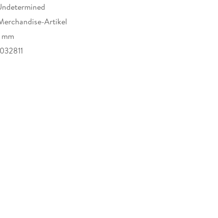
Undetermined
Merchandise-Artikel
5 mm
032811