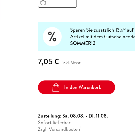
Fremdsprachige Bücher
n Lernhilfen
 Jugendbücher
eiber
Hörbuch Downloads im Bundle
cher
 Vergleich
 Puzzlezubehör
Lernen
New Adult
STABILO
Taschenbücher
hilfen
hriller
 Backen
er
lender
Ratgeber
op
hriller
Romance
Sparen Sie zusätzlich 13%
auf 
12
Sachbücher
Artikel mit dem Gutscheincode
precher:innen
SOMMER13
Science Fiction
Fremdsprachige Bücher
7,05 €
inkl. Mwst.
In den Warenkorb
Zustellung:
Sa, 08.08. - Di, 11.08.
Sofort lieferbar
Zzgl. Versandkosten
*