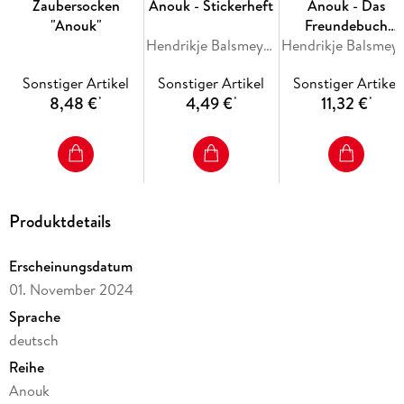
Zaubersocken
Anouk - Stickerheft
Anouk - Das
"Anouk"
Freundebuch
Hendrikje Balsmeyer, Peter Maffay
(Anouk)
Hendrikje Balsmeyer
Sonstiger Artikel
Sonstiger Artikel
Sonstiger Artikel
8,48 €
4,49 €
11,32 €
*
*
*
Produktdetails
Erscheinungsdatum
01. November 2024
Sprache
deutsch
Reihe
Anouk