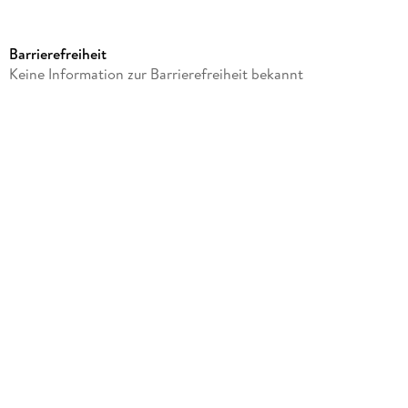
Verlag/Hersteller
Sheepworld AG
Barrierefreiheit
Produktart
Keine Information zur Barrierefreiheit bekannt
Sonstige Merchandise-Artikel
Abbildungen
10,2 x 8 cm (D7 cm) 20cl
Gewicht
326 g
Größe (L/B/H)
151/137/130 mm
Artikelnr. Hersteller
73954
GTIN
4036018739546
Herstelleradresse
Sheepworld, Am Schafhügel 1, 92289 Ursensollen,