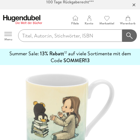
Abholung in über 100 Filialen
Filiale
Konto
Merkzettel
Warenkorb
Hugendubel
Menu
Summer Sale:
13% Rabatt
auf viele Sortimente mit dem
12
mehr
Code
SOMMER13
erfahren