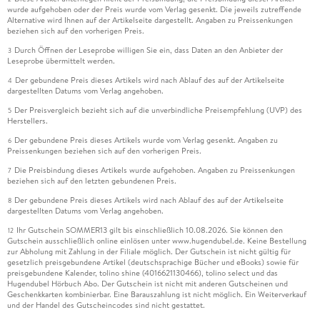
wurde aufgehoben oder der Preis wurde vom Verlag gesenkt. Die jeweils zutreffende
Alternative wird Ihnen auf der Artikelseite dargestellt. Angaben zu Preissenkungen
beziehen sich auf den vorherigen Preis.
Durch Öffnen der Leseprobe willigen Sie ein, dass Daten an den Anbieter der
3
Leseprobe übermittelt werden.
Der gebundene Preis dieses Artikels wird nach Ablauf des auf der Artikelseite
4
dargestellten Datums vom Verlag angehoben.
Der Preisvergleich bezieht sich auf die unverbindliche Preisempfehlung (UVP) des
5
Herstellers.
Der gebundene Preis dieses Artikels wurde vom Verlag gesenkt. Angaben zu
6
Preissenkungen beziehen sich auf den vorherigen Preis.
Die Preisbindung dieses Artikels wurde aufgehoben. Angaben zu Preissenkungen
7
beziehen sich auf den letzten gebundenen Preis.
Der gebundene Preis dieses Artikels wird nach Ablauf des auf der Artikelseite
8
dargestellten Datums vom Verlag angehoben.
Ihr Gutschein SOMMER13 gilt bis einschließlich 10.08.2026. Sie können den
12
Gutschein ausschließlich online einlösen unter www.hugendubel.de. Keine Bestellung
zur Abholung mit Zahlung in der Filiale möglich. Der Gutschein ist nicht gültig für
gesetzlich preisgebundene Artikel (deutschsprachige Bücher und eBooks) sowie für
preisgebundene Kalender, tolino shine (4016621130466), tolino select und das
Hugendubel Hörbuch Abo. Der Gutschein ist nicht mit anderen Gutscheinen und
Geschenkkarten kombinierbar. Eine Barauszahlung ist nicht möglich. Ein Weiterverkauf
und der Handel des Gutscheincodes sind nicht gestattet.