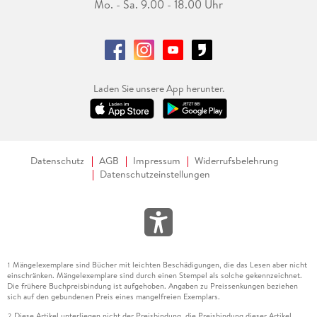
Mo. - Sa. 9.00 - 18.00 Uhr
Laden Sie unsere App herunter.
Datenschutz
AGB
Impressum
Widerrufsbelehrung
Datenschutzeinstellungen
Mängelexemplare sind Bücher mit leichten Beschädigungen, die das Lesen aber nicht
1
einschränken. Mängelexemplare sind durch einen Stempel als solche gekennzeichnet.
Die frühere Buchpreisbindung ist aufgehoben. Angaben zu Preissenkungen beziehen
sich auf den gebundenen Preis eines mangelfreien Exemplars.
Diese Artikel unterliegen nicht der Preisbindung, die Preisbindung dieser Artikel
2