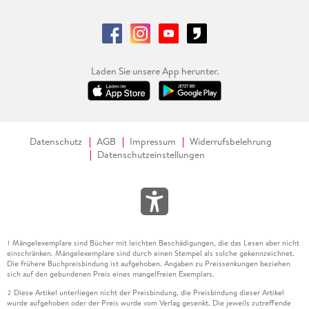
Laden Sie unsere App herunter.
Datenschutz
AGB
Impressum
Widerrufsbelehrung
Datenschutzeinstellungen
Mängelexemplare sind Bücher mit leichten Beschädigungen, die das Lesen aber nicht
1
einschränken. Mängelexemplare sind durch einen Stempel als solche gekennzeichnet.
Die frühere Buchpreisbindung ist aufgehoben. Angaben zu Preissenkungen beziehen
sich auf den gebundenen Preis eines mangelfreien Exemplars.
Diese Artikel unterliegen nicht der Preisbindung, die Preisbindung dieser Artikel
2
wurde aufgehoben oder der Preis wurde vom Verlag gesenkt. Die jeweils zutreffende