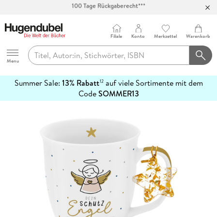
Abholung in über 100 Filialen
Filiale
Konto
Merkzettel
Warenkorb
Hugendubel
Menu
Summer Sale:
13% Rabatt
auf viele Sortimente mit dem
12
mehr
Code
SOMMER13
erfahren