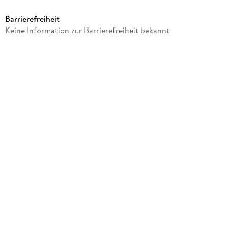
sheepworld
Barrierefreiheit
Produktart
Keine Information zur Barrierefreiheit bekannt
Merchandise-Artikel
Gewicht
335 g
Größe (L/B/H)
105/115/145 mm
Artikelnr. Hersteller
74412
GTIN
4036018744120
Herstelleradresse
Sheepworld AG, Am Schafhügel 1, 92289 Ursensollen,
team@sheepworld.de