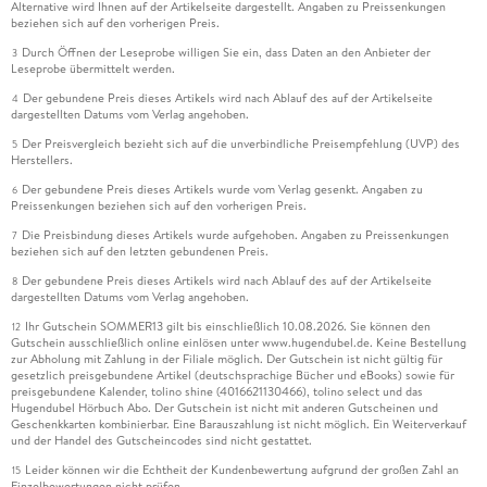
Alternative wird Ihnen auf der Artikelseite dargestellt. Angaben zu Preissenkungen
beziehen sich auf den vorherigen Preis.
Durch Öffnen der Leseprobe willigen Sie ein, dass Daten an den Anbieter der
3
Leseprobe übermittelt werden.
Der gebundene Preis dieses Artikels wird nach Ablauf des auf der Artikelseite
4
dargestellten Datums vom Verlag angehoben.
Der Preisvergleich bezieht sich auf die unverbindliche Preisempfehlung (UVP) des
5
Herstellers.
Der gebundene Preis dieses Artikels wurde vom Verlag gesenkt. Angaben zu
6
Preissenkungen beziehen sich auf den vorherigen Preis.
Die Preisbindung dieses Artikels wurde aufgehoben. Angaben zu Preissenkungen
7
beziehen sich auf den letzten gebundenen Preis.
Der gebundene Preis dieses Artikels wird nach Ablauf des auf der Artikelseite
8
dargestellten Datums vom Verlag angehoben.
Ihr Gutschein SOMMER13 gilt bis einschließlich 10.08.2026. Sie können den
12
Gutschein ausschließlich online einlösen unter www.hugendubel.de. Keine Bestellung
zur Abholung mit Zahlung in der Filiale möglich. Der Gutschein ist nicht gültig für
gesetzlich preisgebundene Artikel (deutschsprachige Bücher und eBooks) sowie für
preisgebundene Kalender, tolino shine (4016621130466), tolino select und das
Hugendubel Hörbuch Abo. Der Gutschein ist nicht mit anderen Gutscheinen und
Geschenkkarten kombinierbar. Eine Barauszahlung ist nicht möglich. Ein Weiterverkauf
und der Handel des Gutscheincodes sind nicht gestattet.
Leider können wir die Echtheit der Kundenbewertung aufgrund der großen Zahl an
15
Einzelbewertungen nicht prüfen.