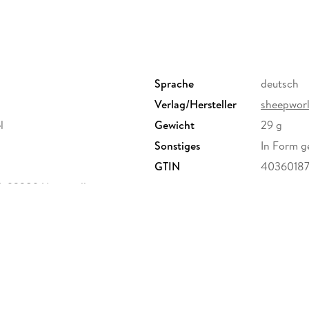
Sprache
deutsch
Verlag/Hersteller
sheepwor
l
Gewicht
29 g
Sonstiges
In Form g
GTIN
40360187
, 92289 Ursensollen,