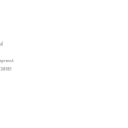
ld
epresst
38181