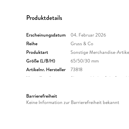
Produktdetails
Erscheinungsdatum
04. Februar 2026
Reihe
Gruss & Co
Produktart
Sonstige Merchandise-Artike
Größe (L/B/H)
65/50/30 mm
Artikelnr. Hersteller
73818
Herstelleradresse
Sheepworld, Am Schafhügel 1
team@sheepworld.de
Barrierefreiheit
Keine Information zur Barrierefreiheit bekannt