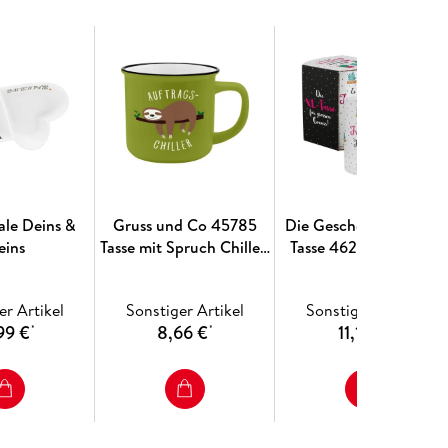
ale Deins &
Gruss und Co 45785
Die Geschenkewelt XL-
eins
Tasse mit Spruch Chiller,
Tasse 46215 "Es heisst
New Bone China
Freundschaft, weil man
Porzellan, 35 cl
mit Freunden alles
er Artikel
Sonstiger Artikel
Sonstiger Artikel
schafft!"
99 €
8,66 €
11,19 €
*
*
*