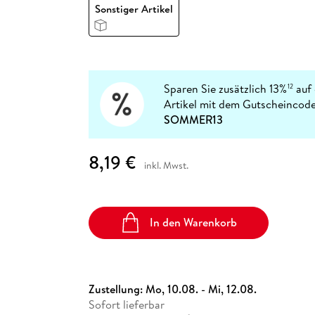
Fremdsprachige Bücher
Sonstiger Artikel
n Lernhilfen
 Jugendbücher
eiber
Hörbuch Downloads im Bundle
cher
 Vergleich
 Puzzlezubehör
Lernen
New Adult
STABILO
Taschenbücher
hilfen
hriller
 Backen
er
lender
Ratgeber
op
hriller
Romance
Sachbücher
Sparen Sie zusätzlich 13%
auf 
12
precher:innen
Artikel mit dem Gutscheincode
Science Fiction
SOMMER13
Fremdsprachige Bücher
8,19 €
inkl. Mwst.
In den Warenkorb
Zustellung:
Mo, 10.08. - Mi, 12.08.
Sofort lieferbar