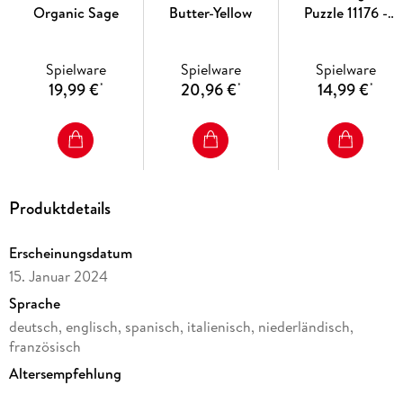
Organic Sage
Butter-Yellow
Puzzle 11176 -
Utensilo
Unterwasserwelt -
Spielware
Spielware
Spielware
54 Teile -
19,99 €
20,96 €
14,99 €
*
*
*
Stiftehalter für
Tierliebhaber ab 6
Jahren,
Schreibtisch-
Organizer für
Kinder
Produktdetails
Erscheinungsdatum
15. Januar 2024
Sprache
deutsch, englisch, spanisch, italienisch, niederländisch,
französisch
Altersempfehlung
von 8 bis 99 Jahren