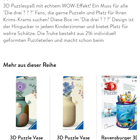
3D Puzzlespaß mit echtem WOW-Effekt! Ein Muss für alle
"Die drei ? ? ?" Fans, die gerne Puzzeln und Platz für Ihren
Krims-Krams suchen! Diese Box im "Die drei ? ? ?" Design ist
der Hingucker in jedem Kinderzimmer und bietet Platz für
wahre Schätze. Die Truhe besteht aus 216 individuell
geformten Puzzleteilen und macht schon beim
Zusammenbauen richtig viel Spaß. Teil für Teil nimmt die
geräumige Aufbewahrungsbox ihre Gestalt an und man
taucht ab in die "Die drei ? ? ?" Welt. Wer dabei einmal
Mehr aus dieser Reihe
durcheinander kommt, ist mit einem Blick auf die bebilderte
Aufbauanleitung schnell wieder auf dem richtigen Weg. Die
stabilen 3D Puzzleteile sind teilweise knickbar und für ein
leichteres Zusammensetzen nummeriert. So vergeht die
Puzzlezeit wie im Flug und schon bald steht die Box als
Hingucker in deinem Zimmer. Eine spielerische
Konzentrationsübung für Anfänger sowie für Puzzleprofis -
dank der Kunststoff-Zubehörteile ist die Aufbewahrungsbox
absolut stabil und so richtig geräumig. Eine Box für die
wichtigen Dinge im Leben und wahre Fans von `"Die drei ? ?
?"!
3D Puzzle Vase
3D Puzzle Vase
Ravensburger 3D