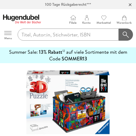
Abholung in über 100 Filialen
Filiale
Konto
Merkzettel
Warenkorb
Hugendubel
Menu
Summer Sale:
13% Rabatt
auf viele Sortimente mit dem
12
mehr
Code
SOMMER13
erfahren