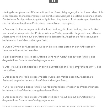
Mängelexemplare sind Bücher mit leichten Beschädigungen, die das Lesen aber nicht
1
einschränken. Mängelexemplare sind durch einen Stempel als solche gekennzeichnet.
Die frühere Buchpreisbindung ist aufgehoben. Angaben zu Preissenkungen beziehen
sich auf den gebundenen Preis eines mangelfreien Exemplars.
Diese Artikel unterliegen nicht der Preisbindung, die Preisbindung dieser Artikel
2
wurde aufgehoben oder der Preis wurde vom Verlag gesenkt. Die jeweils zutreffende
Alternative wird Ihnen auf der Artikelseite dargestellt. Angaben zu Preissenkungen
beziehen sich auf den vorherigen Preis.
Durch Öffnen der Leseprobe willigen Sie ein, dass Daten an den Anbieter der
3
Leseprobe übermittelt werden.
Der gebundene Preis dieses Artikels wird nach Ablauf des auf der Artikelseite
4
dargestellten Datums vom Verlag angehoben.
Der Preisvergleich bezieht sich auf die unverbindliche Preisempfehlung (UVP) des
5
Herstellers.
Der gebundene Preis dieses Artikels wurde vom Verlag gesenkt. Angaben zu
6
Preissenkungen beziehen sich auf den vorherigen Preis.
Die Preisbindung dieses Artikels wurde aufgehoben. Angaben zu Preissenkungen
7
beziehen sich auf den letzten gebundenen Preis.
Der gebundene Preis dieses Artikels wird nach Ablauf des auf der Artikelseite
8
dargestellten Datums vom Verlag angehoben.
Ihr Gutschein SOMMER13 gilt bis einschließlich 10.08.2026. Sie können den
12