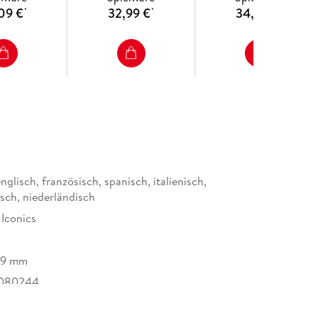
09 €
32,99 €
34,99 €
*
*
*
nglisch, französisch, spanisch, italienisch,
isch, niederländisch
 Iconics
69 mm
080244