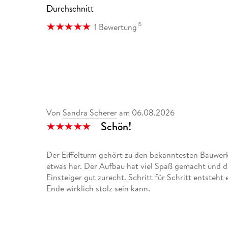
Durchschnitt
15
1 Bewertung
Von
Sandra Scherer
am
06.08.2026
Schön!
Der Eiffelturm gehört zu den bekanntesten Bauwerk
etwas her. Der Aufbau hat viel Spaß gemacht und 
Einsteiger gut zurecht. Schritt für Schritt entsteh
Ende wirklich stolz sein kann.
Besonders schön finde ich die integrierte LED-Beleu
nur ein Puzzle, sondern auch eine tolle Dekoration,