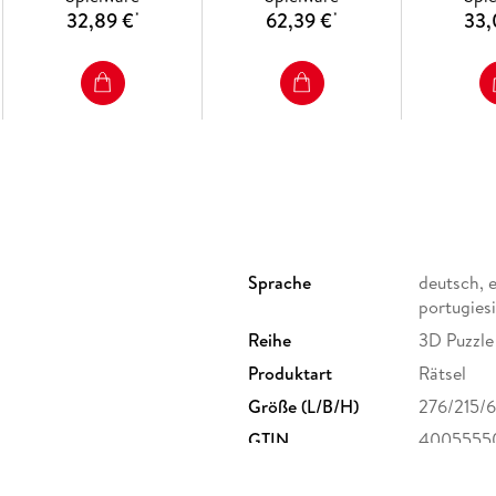
32,89 €
62,39 €
33,
*
*
Sprache
deutsch, e
portugies
Reihe
3D Puzzle
Produktart
Rätsel
Größe (L/B/H)
276/215/
GTIN
4005555
 Postfach 2460, 88194