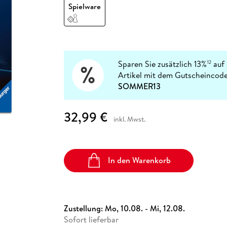
Fremdsprachige Bücher
Spielware
n Lernhilfen
 Jugendbücher
eiber
Hörbuch Downloads im Bundle
cher
 Vergleich
 Puzzlezubehör
Lernen
New Adult
STABILO
Taschenbücher
hilfen
hriller
 Backen
er
lender
Ratgeber
op
hriller
Romance
Sachbücher
Sparen Sie zusätzlich 13%
auf 
12
precher:innen
Artikel mit dem Gutscheincode
Science Fiction
SOMMER13
Fremdsprachige Bücher
32,99 €
inkl. Mwst.
In den Warenkorb
Zustellung:
Mo, 10.08. - Mi, 12.08.
Sofort lieferbar