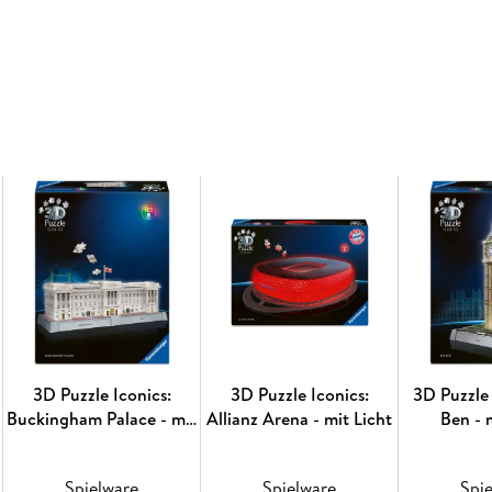
Präzisions-Kunststoff-Puzzleteilen entstehen 
Nummerierung auf den Rückseiten der Teile w
spannenden und entspannenden Beschäftigun
3D Puzzle Iconics:
3D Puzzle Iconics:
3D Puzzle 
Buckingham Palace - mit
Allianz Arena - mit Licht
Ben - 
Licht
Spielware
Spielware
Spi