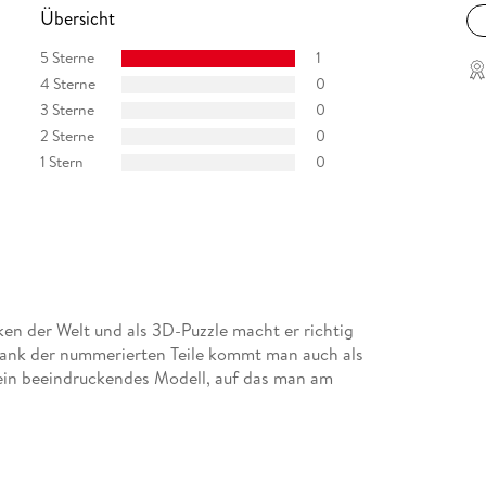
Übersicht
5 Sterne
1
4 Sterne
0
3 Sterne
0
2 Sterne
0
1 Stern
0
en der Welt und als 3D-Puzzle macht er richtig
dank der nummerierten Teile kommt man auch als
t ein beeindruckendes Modell, auf das man am
chtung. Dadurch ist der fertige Eiffelturm nicht
 die im Regal oder auf dem Schreibtisch richtig