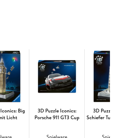
kleine Meisterwerke für jedes Zuhause. Dank der
ird der Zusammenbau zu einer gleichermaßen
g.
Iconics: Big
3D Puzzle Iconics:
3D Puzzle Iconics:
mit Licht
Porsche 911 GT3 Cup
Schiefer Turm von Pisa 
mit Licht
elware
Spielware
Spielware