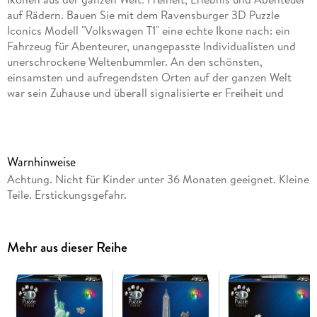
auf Rädern. Bauen Sie mit dem Ravensburger 3D Puzzle
Iconics Modell "Volkswagen T1" eine echte Ikone nach: ein
Fahrzeug für Abenteurer, unangepasste Individualisten und
unerschrockene Weltenbummler. An den schönsten,
einsamsten und aufregendsten Orten auf der ganzen Welt
war sein Zuhause und überall signalisierte er Freiheit und
Lebensfreude. Hierfür steht selbstverständlich auch das
gepuzzelte Modell, wenn es seinen Platz im Regal echter Fans
findet. 3D Puzzle Iconics - das sind detailgetreue und
realitätsnahe Modelle echter Ikonen aus der Welt der
Warnhinweise
Architektur, der Technik und des Design im faszinierenden
Achtung. Nicht für Kinder unter 36 Monaten geeignet. Kleine
3D Puzzle Format. Aus gebogenen, gewölbten und manchmal
Teile. Erstickungsgefahr.
sogar knickbaren Präzisions-Kunststoff-Puzzleteilen
entstehen kleine Meisterwerke für jedes Zuhause. Dank der
Nummerierung auf den Rückseiten der Teile wird der
Mehr aus dieser Reihe
Zusammenbau zu einer gleichermaßen spannenden und
entspannenden Beschäftigung.