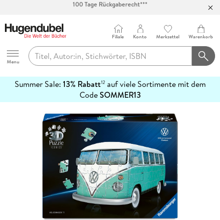
Abholung in über 100 Filialen
Filiale
Konto
Merkzettel
Warenkorb
Hugendubel
Menu
Summer Sale:
13% Rabatt
auf viele Sortimente mit dem
12
mehr
Code
SOMMER13
erfahren