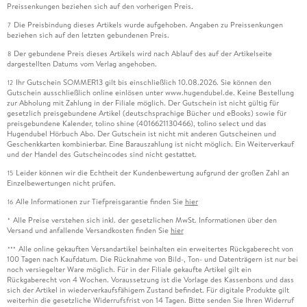
Preissenkungen beziehen sich auf den vorherigen Preis.
Die Preisbindung dieses Artikels wurde aufgehoben. Angaben zu Preissenkungen
7
beziehen sich auf den letzten gebundenen Preis.
Der gebundene Preis dieses Artikels wird nach Ablauf des auf der Artikelseite
8
dargestellten Datums vom Verlag angehoben.
Ihr Gutschein SOMMER13 gilt bis einschließlich 10.08.2026. Sie können den
12
Gutschein ausschließlich online einlösen unter www.hugendubel.de. Keine Bestellung
zur Abholung mit Zahlung in der Filiale möglich. Der Gutschein ist nicht gültig für
gesetzlich preisgebundene Artikel (deutschsprachige Bücher und eBooks) sowie für
preisgebundene Kalender, tolino shine (4016621130466), tolino select und das
Hugendubel Hörbuch Abo. Der Gutschein ist nicht mit anderen Gutscheinen und
Geschenkkarten kombinierbar. Eine Barauszahlung ist nicht möglich. Ein Weiterverkauf
und der Handel des Gutscheincodes sind nicht gestattet.
Leider können wir die Echtheit der Kundenbewertung aufgrund der großen Zahl an
15
Einzelbewertungen nicht prüfen.
Alle Informationen zur Tiefpreisgarantie finden Sie
hier
16
Alle Preise verstehen sich inkl. der gesetzlichen MwSt. Informationen über den
*
Versand und anfallende Versandkosten finden Sie
hier
Alle online gekauften Versandartikel beinhalten ein erweitertes Rückgaberecht von
***
100 Tagen nach Kaufdatum. Die Rücknahme von Bild-, Ton- und Datenträgern ist nur bei
noch versiegelter Ware möglich. Für in der Filiale gekaufte Artikel gilt ein
Rückgaberecht von 4 Wochen. Voraussetzung ist die Vorlage des Kassenbons und dass
sich der Artikel in wiederverkaufsfähigem Zustand befindet. Für digitale Produkte gilt
weiterhin die gesetzliche Widerrufsfrist von 14 Tagen. Bitte senden Sie Ihren Widerruf