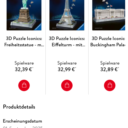
3D Puzzle Iconics:
3D Puzzle Iconics:
3D Puzzle Iconics:
Freiheitsstatue - mit
Eiffelturm - mit
Buckingham Palac
Licht
Licht
- mit Licht
Spielware
Spielware
Spielware
32,39 €
32,99 €
32,89 €
*
*
*
Produktdetails
Erscheinungsdatum