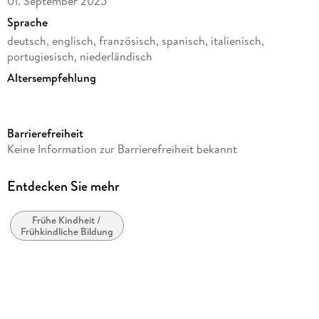
01. September 2025
Sprache
deutsch, englisch, französisch, spanisch, italienisch,
portugiesisch, niederländisch
Altersempfehlung
von 8 bis 99 Jahren
Reihe
Barrierefreiheit
3D Puzzle Iconics
Keine Information zur Barrierefreiheit bekannt
Verlag/Hersteller
Ravensburger Spieleverlag
Entdecken Sie mehr
Produktart
Rätsel
Frühe Kindheit /
Frühkindliche Bildung
Gewicht
792 g
Größe (L/B/H)
309/219/70 mm
Artikelnr. Hersteller