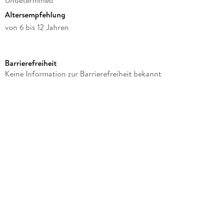
Undetermined
Altersempfehlung
von 6 bis 12 Jahren
Verlag/Hersteller
Aladine
Barrierefreiheit
Produktart
Keine Information zur Barrierefreiheit bekannt
Spiel
Gewicht
57 g
Größe (L/B/H)
75/80/80 mm
Artikelnr. Hersteller
3085179
GTIN
3660016851798
Herstelleradresse