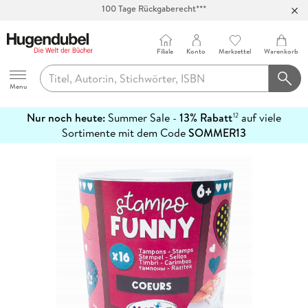
Abholung in über 100 Filialen
Filiale
Konto
Merkzettel
Warenkorb
Hugendubel
Menu
Nur noch heute:
Summer Sale -
13% Rabatt
auf viele
12
mehr
Sortimente mit dem Code
SOMMER13
erfahren