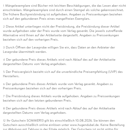
Mängelexemplare sind Bücher mit leichten Beschädigungen, die das Lesen aber nicht
1
einschränken. Mängelexemplare sind durch einen Stempel als solche gekennzeichnet.
Die frühere Buchpreisbindung ist aufgehoben. Angaben zu Preissenkungen beziehen
sich auf den gebundenen Preis eines mangelfreien Exemplars.
Diese Artikel unterliegen nicht der Preisbindung, die Preisbindung dieser Artikel
2
wurde aufgehoben oder der Preis wurde vom Verlag gesenkt. Die jeweils zutreffende
Alternative wird Ihnen auf der Artikelseite dargestellt. Angaben zu Preissenkungen
beziehen sich auf den vorherigen Preis.
Durch Öffnen der Leseprobe willigen Sie ein, dass Daten an den Anbieter der
3
Leseprobe übermittelt werden.
Der gebundene Preis dieses Artikels wird nach Ablauf des auf der Artikelseite
4
dargestellten Datums vom Verlag angehoben.
Der Preisvergleich bezieht sich auf die unverbindliche Preisempfehlung (UVP) des
5
Herstellers.
Der gebundene Preis dieses Artikels wurde vom Verlag gesenkt. Angaben zu
6
Preissenkungen beziehen sich auf den vorherigen Preis.
Die Preisbindung dieses Artikels wurde aufgehoben. Angaben zu Preissenkungen
7
beziehen sich auf den letzten gebundenen Preis.
Der gebundene Preis dieses Artikels wird nach Ablauf des auf der Artikelseite
8
dargestellten Datums vom Verlag angehoben.
Ihr Gutschein SOMMER13 gilt bis einschließlich 10.08.2026. Sie können den
12
Gutschein ausschließlich online einlösen unter www.hugendubel.de. Keine Bestellung
zur Abholung mit Zahlung in der Filiale möglich. Der Gutschein ist nicht gültig für