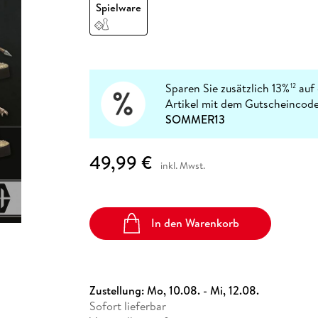
Fremdsprachige Bücher
Spielware
n Lernhilfen
 Jugendbücher
eiber
Hörbuch Downloads im Bundle
cher
 Vergleich
 Puzzlezubehör
Lernen
New Adult
STABILO
Taschenbücher
hilfen
hriller
 Backen
er
lender
Ratgeber
op
hriller
Romance
Sachbücher
Sparen Sie zusätzlich 13%
auf 
12
precher:innen
Artikel mit dem Gutscheincode
Science Fiction
SOMMER13
Fremdsprachige Bücher
49,99 €
inkl. Mwst.
In den Warenkorb
Zustellung:
Mo, 10.08. - Mi, 12.08.
Sofort lieferbar