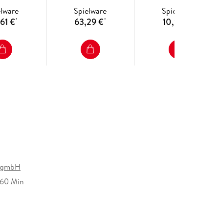
elware
Spielware
Spielware
61 €
63,29 €
10,93 €
*
*
*
 gmbH
 60 Min
5