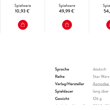
Spielware
Spielware
Spi
10,93 €
49,99 €
54,
*
*
Sprache
deutsch
Reihe
Star Wars
Verlag/Hersteller
Asmodee
Spieldauer
lang über
Gewicht
126 g
Artikelnr. Hersteller
FFGD470