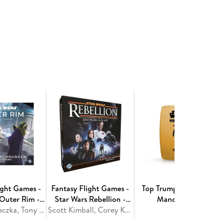
ight Games -
Fantasy Flight Games -
Top Trumps Star Wars
 Outer Rim -
Star Wars Rebellion -
Mandalorian
Rechnungen
Corey Konieczka, Tony Fanchi
Aufstieg des Imperiums
Scott Kimball, Corey Konieczka
Collectables