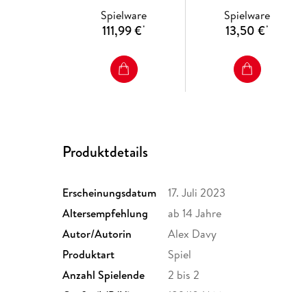
Spielware
Spielware
111,99 €
13,50 €
*
*
Produktdetails
Erscheinungsdatum
17. Juli 2023
Altersempfehlung
ab 14 Jahre
Autor/Autorin
Alex Davy
Produktart
Spiel
Anzahl Spielende
2 bis 2
Größe (L/B/H)
189/104/66 mm