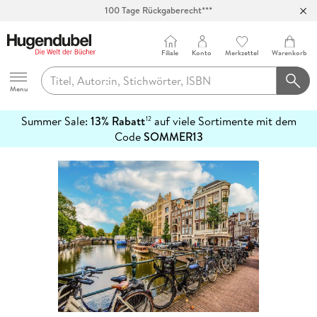
100 Tage Rückgaberecht***
Abholung in über 100 Filialen
Filiale
Konto
Merkzettel
Warenkorb
Hugendubel
Menu
Summer Sale:
13% Rabatt
auf viele Sortimente mit dem
12
mehr
Code
SOMMER13
erfahren