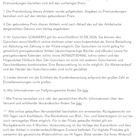
Preissenkungen beziehen sich auf den vorherigen Preis.
Die Preisbindung dieses Artikels wurde aufgehoben. Angaben zu Preissenkungen
7
beziehen sich auf den letzten gebundenen Preis.
Der gebundene Preis dieses Artikels wird nach Ablauf des auf der Artikelseite
8
dargestellten Datums vom Verlag angehoben.
Ihr Gutschein SOMMER13 gilt bis einschließlich 10.08.2026. Sie können den
12
Gutschein ausschließlich online einlösen unter www.hugendubel.de. Keine Bestellung
zur Abholung mit Zahlung in der Filiale möglich. Der Gutschein ist nicht gültig für
gesetzlich preisgebundene Artikel (deutschsprachige Bücher und eBooks) sowie für
preisgebundene Kalender, tolino shine (4016621130466), tolino select und das
Hugendubel Hörbuch Abo. Der Gutschein ist nicht mit anderen Gutscheinen und
Geschenkkarten kombinierbar. Eine Barauszahlung ist nicht möglich. Ein Weiterverkauf
und der Handel des Gutscheincodes sind nicht gestattet.
Leider können wir die Echtheit der Kundenbewertung aufgrund der großen Zahl an
15
Einzelbewertungen nicht prüfen.
Alle Informationen zur Tiefpreisgarantie finden Sie
hier
16
Alle Preise verstehen sich inkl. der gesetzlichen MwSt. Informationen über den
*
Versand und anfallende Versandkosten finden Sie
hier
Alle online gekauften Versandartikel beinhalten ein erweitertes Rückgaberecht von
***
100 Tagen nach Kaufdatum. Die Rücknahme von Bild-, Ton- und Datenträgern ist nur bei
noch versiegelter Ware möglich. Für in der Filiale gekaufte Artikel gilt ein
Rückgaberecht von 4 Wochen. Voraussetzung ist die Vorlage des Kassenbons und dass
sich der Artikel in wiederverkaufsfähigem Zustand befindet. Für digitale Produkte gilt
weiterhin die gesetzliche Widerrufsfrist von 14 Tagen. Bitte senden Sie Ihren Widerruf