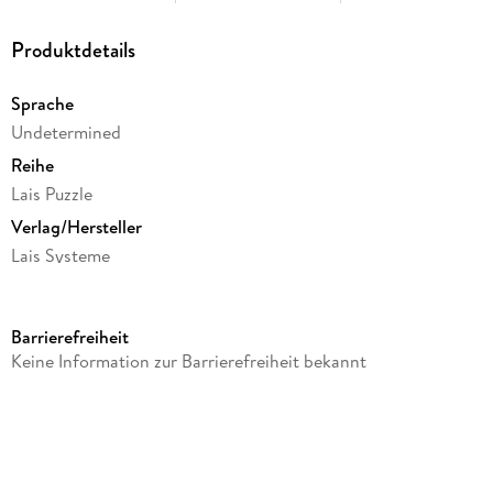
Produktdetails
Sprache
Undetermined
Reihe
Lais Puzzle
Verlag/Hersteller
Lais Systeme
Produktart
Spiel
Barrierefreiheit
Gewicht
Keine Information zur Barrierefreiheit bekannt
850 g
Größe (L/B/H)
56/270/373 mm
Sonstiges