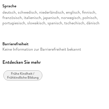
sind ein tolles Geburtstagsgeschenk oder ein großartiges
Sprache
Weihnachtsgeschenk
deutsch, schwedisch, niederländisch, englisch, finnisch,
französisch, italienisch, japanisch, norwegisch, polnisch,
portugiesisch, slowakisch, spanisch, tschechisch, dänisch
Altersempfehlung
von 3 bis 99 Jahren
Reihe
Barrierefreiheit
Keine Information zur Barrierefreiheit bekannt
World
Verlag/Hersteller
Entdecken Sie mehr
BRIO AB
Produktart
Frühe Kindheit /
Spiel
Frühkindliche Bildung
Material
ELEKT
Gewicht
137 g