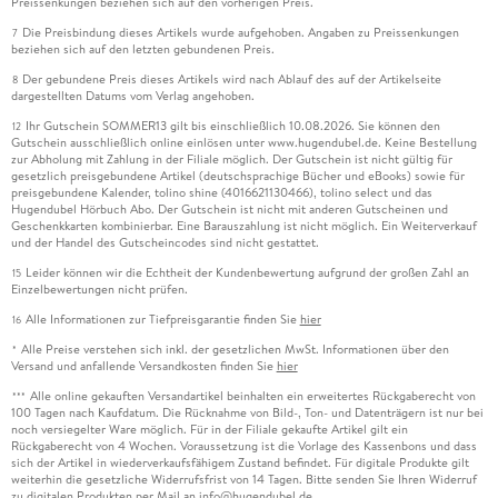
Preissenkungen beziehen sich auf den vorherigen Preis.
Die Preisbindung dieses Artikels wurde aufgehoben. Angaben zu Preissenkungen
7
beziehen sich auf den letzten gebundenen Preis.
Der gebundene Preis dieses Artikels wird nach Ablauf des auf der Artikelseite
8
dargestellten Datums vom Verlag angehoben.
Ihr Gutschein SOMMER13 gilt bis einschließlich 10.08.2026. Sie können den
12
Gutschein ausschließlich online einlösen unter www.hugendubel.de. Keine Bestellung
zur Abholung mit Zahlung in der Filiale möglich. Der Gutschein ist nicht gültig für
gesetzlich preisgebundene Artikel (deutschsprachige Bücher und eBooks) sowie für
preisgebundene Kalender, tolino shine (4016621130466), tolino select und das
Hugendubel Hörbuch Abo. Der Gutschein ist nicht mit anderen Gutscheinen und
Geschenkkarten kombinierbar. Eine Barauszahlung ist nicht möglich. Ein Weiterverkauf
und der Handel des Gutscheincodes sind nicht gestattet.
Leider können wir die Echtheit der Kundenbewertung aufgrund der großen Zahl an
15
Einzelbewertungen nicht prüfen.
Alle Informationen zur Tiefpreisgarantie finden Sie
hier
16
Alle Preise verstehen sich inkl. der gesetzlichen MwSt. Informationen über den
*
Versand und anfallende Versandkosten finden Sie
hier
Alle online gekauften Versandartikel beinhalten ein erweitertes Rückgaberecht von
***
100 Tagen nach Kaufdatum. Die Rücknahme von Bild-, Ton- und Datenträgern ist nur bei
noch versiegelter Ware möglich. Für in der Filiale gekaufte Artikel gilt ein
Rückgaberecht von 4 Wochen. Voraussetzung ist die Vorlage des Kassenbons und dass
sich der Artikel in wiederverkaufsfähigem Zustand befindet. Für digitale Produkte gilt
weiterhin die gesetzliche Widerrufsfrist von 14 Tagen. Bitte senden Sie Ihren Widerruf
zu digitalen Produkten per Mail an info@hugendubel.de.