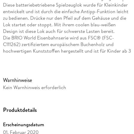
Diese batteriebetriebene Spielzeuglok wurde für Kleinkinder
entwickelt und ist durch die einfache Antipp-Funktion leicht
zu bedienen. Drücke nur den Pfeil auf dem Gehäuse und die
Lok startet oder stoppt. Mit ihrem coolen blau-weißen
Design ist diese Lok auch für schwerste Lasten bereit.
Die BRIO World Eisenbahnserie wird aus FSC® (FSC-
C111262) zertifiziertem europäischem Buchenholz und
hochwertigen Kunststoffen hergestellt und ist für Kinder ab 3
Jahren geeignet. Sie ist das ideale Geschenk für Jungen und
Mädchen. BRIO Züge, Lokomotiven, Wagen, Waggons und
Fahrzeuge verfügen über die klassischen BRIO
Magnetkupplungen zum einfachen Zusammenkuppeln! Alle
Warnhinweise
Zugsets, Schienen, Zubehörteile und Ziele verfügen über die
Kein Warnhinweis erforderlich
klassische Holzeisenbahnschiene, die eine einfache
Verbindung untereinander ermöglicht und Ihre BRIO World
immer weiter ausbauen lässt. Wir wissen, dass Kinder
Produktdetails
manchmal anders mit Spielzeug spielen als erwartet. Deshalb
testen wir unsere Produkte gründlich nach unseren strengen
Sicherheitsanforderungen, die in vielen Fällen strenger sind
Erscheinungsdatum
als die gesetzlichen Anforderungen. BRIO Eisenbahn-Sets
01. Februar 2020