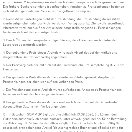
einschränken. Mängelexemplare sind durch einen Stempel als solche gekennzeichnet.
Die frühere Buchpreisbindung ist aufgehoben. Angaben zu Preissenkungen beziehen
sich auf den gebundenen Preis eines mangelfreien Exemplars.
Diese Artikel unterliegen nicht der Preisbindung, die Preisbindung dieser Artikel
2
wurde aufgehoben oder der Preis wurde vom Verlag gesenkt. Die jeweils zutreffende
Alternative wird Ihnen auf der Artikelseite dargestellt. Angaben zu Preissenkungen
beziehen sich auf den vorherigen Preis.
Durch Öffnen der Leseprobe willigen Sie ein, dass Daten an den Anbieter der
3
Leseprobe übermittelt werden.
Der gebundene Preis dieses Artikels wird nach Ablauf des auf der Artikelseite
4
dargestellten Datums vom Verlag angehoben.
Der Preisvergleich bezieht sich auf die unverbindliche Preisempfehlung (UVP) des
5
Herstellers.
Der gebundene Preis dieses Artikels wurde vom Verlag gesenkt. Angaben zu
6
Preissenkungen beziehen sich auf den vorherigen Preis.
Die Preisbindung dieses Artikels wurde aufgehoben. Angaben zu Preissenkungen
7
beziehen sich auf den letzten gebundenen Preis.
Der gebundene Preis dieses Artikels wird nach Ablauf des auf der Artikelseite
8
dargestellten Datums vom Verlag angehoben.
Ihr Gutschein SOMMER13 gilt bis einschließlich 10.08.2026. Sie können den
12
Gutschein ausschließlich online einlösen unter www.hugendubel.de. Keine Bestellung
zur Abholung mit Zahlung in der Filiale möglich. Der Gutschein ist nicht gültig für
gesetzlich preisgebundene Artikel (deutschsprachige Bücher und eBooks) sowie für
preisgebundene Kalender, tolino shine (4016621130466), tolino select und das