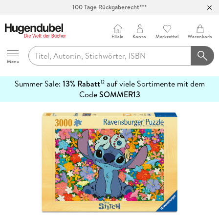
100 Tage Rückgaberecht***
Abholung in über 100 Filialen
Filiale
Konto
Merkzettel
Warenkorb
Hugendubel
Menu
Summer Sale:
13% Rabatt
auf viele Sortimente mit dem
12
mehr
Code
SOMMER13
erfahren