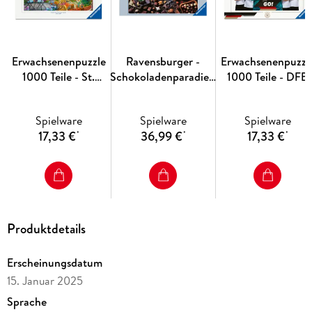
Puzzleproduktion, den hohen Qualitätsanspruch an Material,
Motiv und Design lassen die Herzen der Puzzler
höherschlagen und erleben, wie eins zum andern passt. Das
ist die Ravensburger Leidenschaft für Qualität.
Erwachsenenpuzzle
Ravensburger -
Erwachsenenpuzzl
1000 Teile - St.
Schokoladenparadies,
1000 Teile - DFB
Tropez
2000 Teile
Nationalmannschaf
Fußball-WM 2026
Spielware
Spielware
Spielware
17,33 €
36,99 €
17,33 €
*
*
*
Produktdetails
Erscheinungsdatum
15. Januar 2025
Sprache