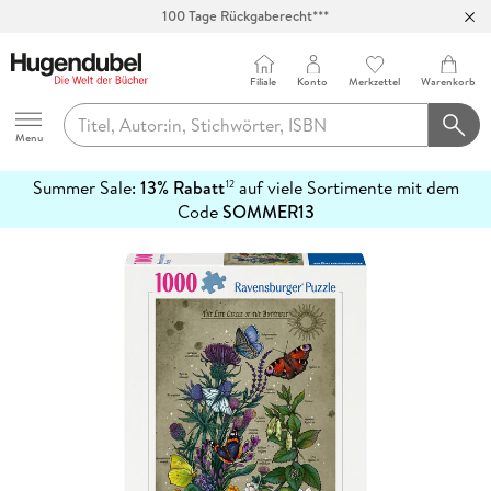
100 Tage Rückgaberecht***
Abholung in über 100 Filialen
Filiale
Konto
Merkzettel
Warenkorb
Hugendubel
Menu
Summer Sale:
13% Rabatt
auf viele Sortimente mit dem
12
mehr
Code
SOMMER13
erfahren