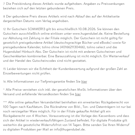
Die Preisbindung dieses Artikels wurde aufgehoben. Angaben zu Preissenkungen
7
beziehen sich auf den letzten gebundenen Preis.
Der gebundene Preis dieses Artikels wird nach Ablauf des auf der Artikelseite
8
dargestellten Datums vom Verlag angehoben.
Ihr Gutschein SOMMER13 gilt bis einschließlich 10.08.2026. Sie können den
12
Gutschein ausschließlich online einlösen unter www.hugendubel.de. Keine Bestellung
zur Abholung mit Zahlung in der Filiale möglich. Der Gutschein ist nicht gültig für
gesetzlich preisgebundene Artikel (deutschsprachige Bücher und eBooks) sowie für
preisgebundene Kalender, tolino shine (4016621130466), tolino select und das
Hugendubel Hörbuch Abo. Der Gutschein ist nicht mit anderen Gutscheinen und
Geschenkkarten kombinierbar. Eine Barauszahlung ist nicht möglich. Ein Weiterverkauf
und der Handel des Gutscheincodes sind nicht gestattet.
Leider können wir die Echtheit der Kundenbewertung aufgrund der großen Zahl an
15
Einzelbewertungen nicht prüfen.
Alle Informationen zur Tiefpreisgarantie finden Sie
hier
16
Alle Preise verstehen sich inkl. der gesetzlichen MwSt. Informationen über den
*
Versand und anfallende Versandkosten finden Sie
hier
Alle online gekauften Versandartikel beinhalten ein erweitertes Rückgaberecht von
***
100 Tagen nach Kaufdatum. Die Rücknahme von Bild-, Ton- und Datenträgern ist nur bei
noch versiegelter Ware möglich. Für in der Filiale gekaufte Artikel gilt ein
Rückgaberecht von 4 Wochen. Voraussetzung ist die Vorlage des Kassenbons und dass
sich der Artikel in wiederverkaufsfähigem Zustand befindet. Für digitale Produkte gilt
weiterhin die gesetzliche Widerrufsfrist von 14 Tagen. Bitte senden Sie Ihren Widerruf
zu digitalen Produkten per Mail an info@hugendubel.de.