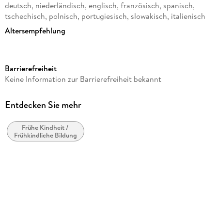
deutsch, niederländisch, englisch, französisch, spanisch,
tschechisch, polnisch, portugiesisch, slowakisch, italienisch
Altersempfehlung
von 14 bis 99 Jahren
Reihe
Barrierefreiheit
Erwachsenenpuzzle Standard
Keine Information zur Barrierefreiheit bekannt
Verlag/Hersteller
Ravensburger Spieleverlag
Entdecken Sie mehr
Produktart
Rätsel
Frühe Kindheit /
Frühkindliche Bildung
Gewicht
788 g
Größe (L/B/H)
335/255/54 mm
Artikelnr. Hersteller
12001435