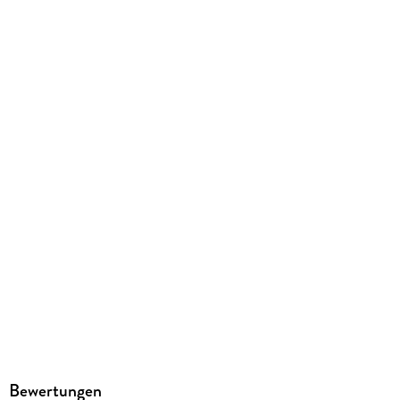
GTIN
4005555014355
Herstelleradresse
Ravensburger Verlag GmbH, Postfach 2460, 88194
Ravensburg, service@ravensburger.de
Bewertungen