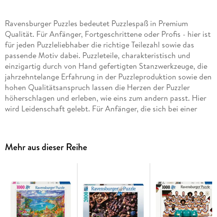
Ravensburger Puzzles bedeutet Puzzlespaß in Premium
Qualität. Für Anfänger, Fortgeschrittene oder Profis - hier ist
für jeden Puzzleliebhaber die richtige Teilezahl sowie das
passende Motiv dabei. Puzzleteile, charakteristisch und
einzigartig durch von Hand gefertigten Stanzwerkzeuge, die
jahrzehntelange Erfahrung in der Puzzleproduktion sowie den
hohen Qualitätsanspruch lassen die Herzen der Puzzler
höherschlagen und erleben, wie eins zum andern passt. Hier
wird Leidenschaft gelebt. Für Anfänger, die sich bei einer
kleinen Teilezahl wohlfühlen, für Fortgeschrittene Puzzler die
eine mittlere Herausforderung bevorzugen und natürlich
auch für die absoluten Profis, die vor 40. 320 Teilen nicht
Mehr aus dieser Reihe
zurückschrecken. Durch die enorme Motivvielfalt im
Ravensburger Puzzle Programm steht einem unvergesslichen
Puzzleerlebnis nichts mehr im Weg. Die Einzigartigkeit der
charakteristischen Puzzleteile wird durch handgefertigte
Stanzwerkzeuge erreicht, die in äußerster
Uhrmacherpräzision im oberschwäbischen Ravensburg
hergestellt werden. Jahrzehntelange Erfahrung in der