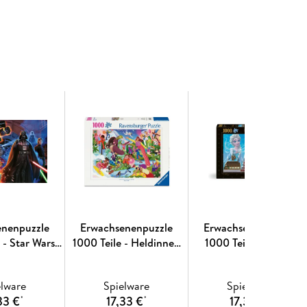
n im oberschwäbischen Ravensburg hergestellt
zleproduktion, den hohen Qualitätsanspruch an
der Puzzler höherschlagen und erleben, wie eins
idenschaft für Qualität.
enenpuzzle
Erwachsenenpuzzle
Erwachsenenpuzzle
 - Star Wars
1000 Teile - Heldinnen
1000 Teile - Disney
- Darth Vader
des Alltags
Prinzessinnen - Disney
Castles: Elsa
elware
Spielware
Spielware
33 €
17,33 €
17,33 €
*
*
*