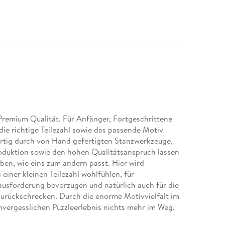
Premium Qualität. Für Anfänger, Fortgeschrittene
r die richtige Teilezahl sowie das passende Motiv
igartig durch von Hand gefertigten Stanzwerkzeuge,
roduktion sowie den hohen Qualitätsanspruch lassen
ben, wie eins zum andern passt. Hier wird
 einer kleinen Teilezahl wohlfühlen, für
rausforderung bevorzugen und natürlich auch für die
 zurückschrecken. Durch die enorme Motivvielfalt im
vergesslichen Puzzleerlebnis nichts mehr im Weg.
zzleteile wird durch handgefertigte Stanzwerkzeuge