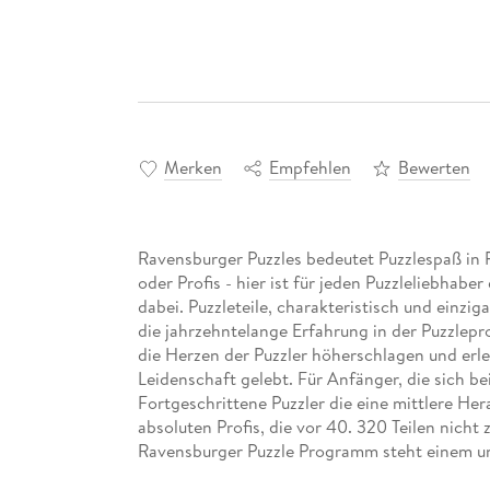
Merken
Empfehlen
Bewerten
Ravensburger Puzzles bedeutet Puzzlespaß in 
oder Profis - hier ist für jeden Puzzleliebhabe
dabei. Puzzleteile, charakteristisch und einz
die jahrzehntelange Erfahrung in der Puzzlep
die Herzen der Puzzler höherschlagen und erle
Leidenschaft gelebt. Für Anfänger, die sich bei
Fortgeschrittene Puzzler die eine mittlere He
absoluten Profis, die vor 40. 320 Teilen nicht
Ravensburger Puzzle Programm steht einem un
Die Einzigartigkeit der charakteristischen Pu