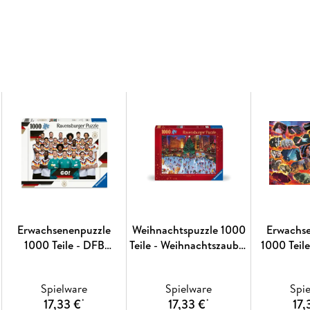
erreicht, die in äußerster Uhrmacherpräzisio
werden. Jahrzehntelange Erfahrung in der Puz
Material, Motiv und Design lassen die Herzen 
zum andern passt. Das ist die Ravensburger Le
Erwachsenenpuzzle
Weihnachtspuzzle 1000
Erwachs
1000 Teile - DFB
Teile - Weihnachtszauber
1000 Teile
Nationalmannschaft
am Rockefeller Center
Villainous 
Fußball-WM 2026
Spielware
Spielware
Spi
17,33 €
17,33 €
17,
*
*