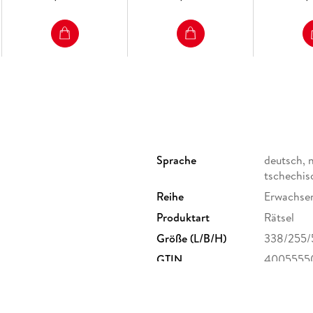
Sprache
deutsch, n
tschechisc
Reihe
Erwachse
Produktart
Rätsel
Größe (L/B/H)
338/255
GTIN
4005555
 Postfach 2460, 88194
burger.de