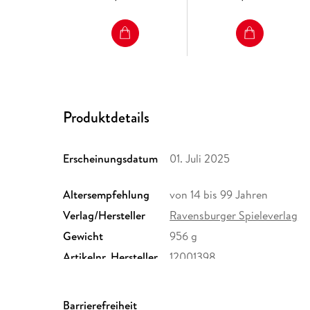
Produktdetails
Erscheinungsdatum
01. Juli 2025
Altersempfehlung
von 14 bis 99 Jahren
Verlag/Hersteller
Ravensburger Spieleverlag
Gewicht
956 g
Artikelnr. Hersteller
12001398
Herstelleradresse
Ravensburger Verlag GmbH,
Ravensburg, service@ravens
Barrierefreiheit