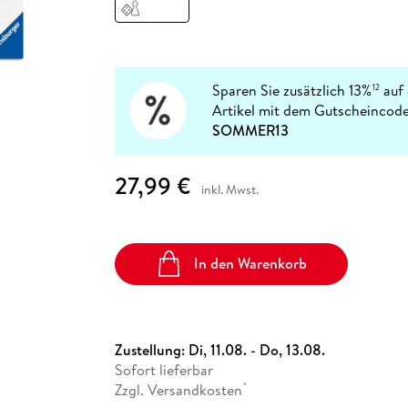
Fremdsprachige Bücher
n Lernhilfen
 Jugendbücher
eiber
Hörbuch Downloads im Bundle
cher
 Vergleich
 Puzzlezubehör
Lernen
New Adult
STABILO
Taschenbücher
hilfen
hriller
 Backen
er
lender
Ratgeber
op
hriller
Romance
Sparen Sie zusätzlich 13%
auf 
12
Sachbücher
Artikel mit dem Gutscheincode
precher:innen
SOMMER13
Science Fiction
Fremdsprachige Bücher
27,99 €
inkl. Mwst.
In den Warenkorb
Zustellung:
Di, 11.08. - Do, 13.08.
Sofort lieferbar
Zzgl. Versandkosten
*