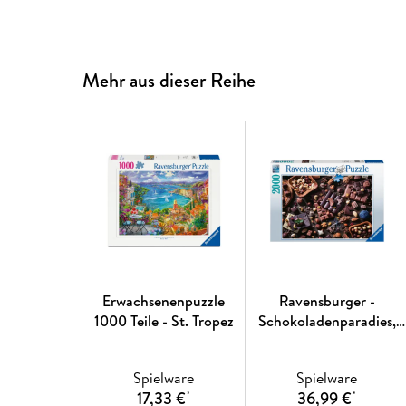
Mehr aus dieser Reihe
Erwachsenenpuzzle
Ravensburger -
1000 Teile - St. Tropez
Schokoladenparadies,
2000 Teile
Spielware
Spielware
17,33 €
36,99 €
*
*