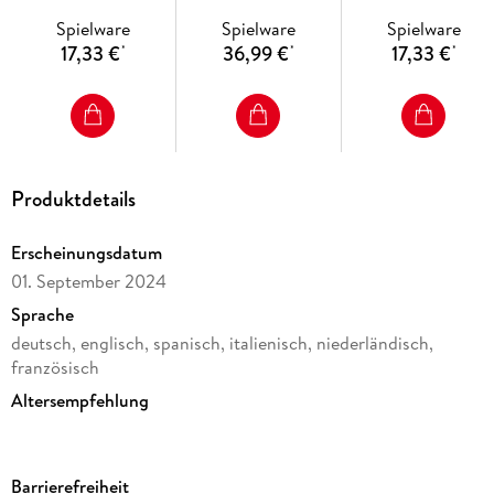
Fußball-WM 2026
Spielware
Spielware
Spielware
17,33 €
36,99 €
17,33 €
*
*
*
Produktdetails
Erscheinungsdatum
01. September 2024
Sprache
deutsch, englisch, spanisch, italienisch, niederländisch,
französisch
Altersempfehlung
von 14 bis 99 Jahren
Reihe
Barrierefreiheit
Erwachsenenpuzzle Standard