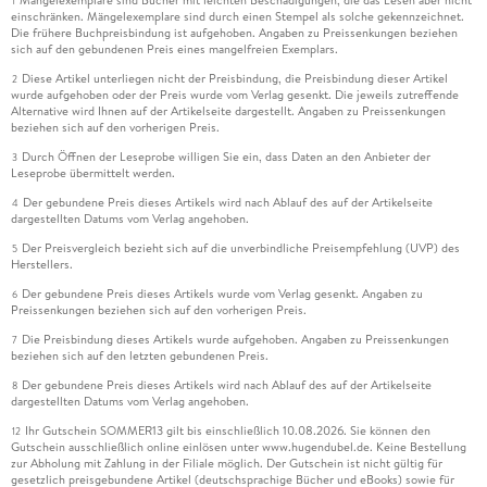
Mängelexemplare sind Bücher mit leichten Beschädigungen, die das Lesen aber nicht
1
einschränken. Mängelexemplare sind durch einen Stempel als solche gekennzeichnet.
Die frühere Buchpreisbindung ist aufgehoben. Angaben zu Preissenkungen beziehen
sich auf den gebundenen Preis eines mangelfreien Exemplars.
Diese Artikel unterliegen nicht der Preisbindung, die Preisbindung dieser Artikel
2
wurde aufgehoben oder der Preis wurde vom Verlag gesenkt. Die jeweils zutreffende
Alternative wird Ihnen auf der Artikelseite dargestellt. Angaben zu Preissenkungen
beziehen sich auf den vorherigen Preis.
Durch Öffnen der Leseprobe willigen Sie ein, dass Daten an den Anbieter der
3
Leseprobe übermittelt werden.
Der gebundene Preis dieses Artikels wird nach Ablauf des auf der Artikelseite
4
dargestellten Datums vom Verlag angehoben.
Der Preisvergleich bezieht sich auf die unverbindliche Preisempfehlung (UVP) des
5
Herstellers.
Der gebundene Preis dieses Artikels wurde vom Verlag gesenkt. Angaben zu
6
Preissenkungen beziehen sich auf den vorherigen Preis.
Die Preisbindung dieses Artikels wurde aufgehoben. Angaben zu Preissenkungen
7
beziehen sich auf den letzten gebundenen Preis.
Der gebundene Preis dieses Artikels wird nach Ablauf des auf der Artikelseite
8
dargestellten Datums vom Verlag angehoben.
Ihr Gutschein SOMMER13 gilt bis einschließlich 10.08.2026. Sie können den
12
Gutschein ausschließlich online einlösen unter www.hugendubel.de. Keine Bestellung
zur Abholung mit Zahlung in der Filiale möglich. Der Gutschein ist nicht gültig für
gesetzlich preisgebundene Artikel (deutschsprachige Bücher und eBooks) sowie für