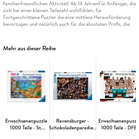
familienfreundlichen Aktivität! Ab 14 JahrenFür Anfänger, die
sich bei einer kleinen Teilezahl wohlfühlen, für
Fortgeschrittene Puzzler die eine mittlere Herausforderung
bevorzugen und natürlich auch für die absoluten Profis, die
vor 40. 320 Teilen nicht zurückschrecken. Durch die enorme
Motivvielfalt im Ravensburger Puzzle Programm steht einem
unvergesslichen Puzzleerlebnis nichts mehr im Weg. Die
Mehr aus dieser Reihe
Einzigartigkeit der charakteristischen Puzzleteile wird durch
handgefertigte Stanzwerkzeuge erreicht, die in äußerster
Uhrmacherpräzision im oberschwäbischen Ravensburg
hergestellt werden. Jahrzehntelange Erfahrung in der
Puzzleproduktion, den hohen Qualitätsanspruch an Material,
Motiv und Design lassen die Herzen der Puzzler
höherschlagen und erleben, wie eins zum andern passt. Das
ist die Ravensburger Leidenschaft für Qualität.
Erwachsenenpuzzle
Ravensburger -
Erwachsenenpuzzl
1000 Teile - St.
Schokoladenparadies,
1000 Teile - DFB
Tropez
2000 Teile
Nationalmannschaf