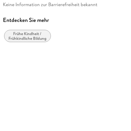
Keine Information zur Barrierefreiheit bekannt
Verlag/Hersteller
Ravensburger Spieleverlag
Entdecken Sie mehr
Produktart
Rätsel
Frühe Kindheit /
Frühkindliche Bildung
Gewicht
1740 g
Größe (L/B/H)
434/301/55 mm
Artikelnr. Hersteller
12000808
GTIN
4005555008088
Herstelleradresse
Ravensburger Verlag GmbH, Postfach 2460, 88194
Ravensburg, service@ravensburger.de