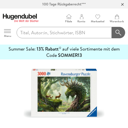
100 Tage Rückgaberecht***
Abholung in über 100 Filialen
Filiale
Konto
Merkzettel
Warenkorb
Hugendubel
Menu
Summer Sale:
13% Rabatt
auf viele Sortimente mit dem
12
mehr
Code
SOMMER13
erfahren