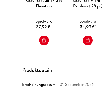
GraviTrax Action-Set
GraviTrax micro -
Elevation
Rainbow (128 pc)
Spielware
Spielware
37,99 €
34,99 €
*
*
Produktdetails
Erscheinungsdatum
01. September 2026