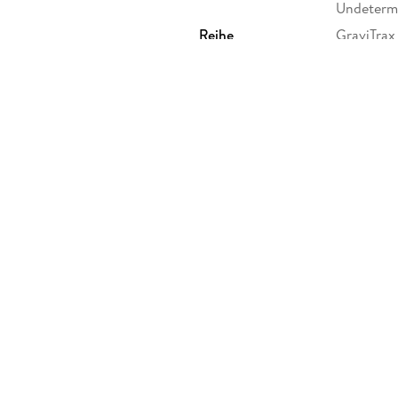
Undeterm
Reihe
GraviTrax
Produktart
Spiel
Größe (L/B/H)
113/113/5
GTIN
4005555
 Postfach 2460, 88194
burger.de