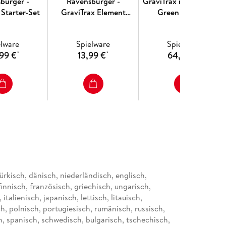
burger -
Ravensburger -
GraviTrax micro - Gravi
 Starter-Set
GraviTrax Element
Green (270 pc)
Transfer
elware
Spielware
Spielware
99 €
13,99 €
64,99 €
*
*
*
ürkisch, dänisch, niederländisch, englisch,
finnisch, französisch, griechisch, ungarisch,
 italienisch, japanisch, lettisch, litauisch,
, polnisch, portugiesisch, rumänisch, russisch,
h, spanisch, schwedisch, bulgarisch, tschechisch,