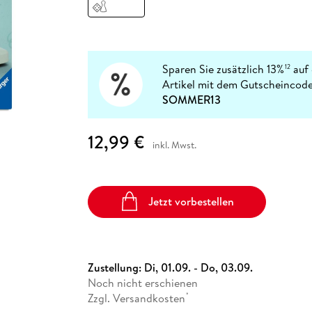
Fremdsprachige Bücher
n Lernhilfen
 Jugendbücher
eiber
Hörbuch Downloads im Bundle
cher
 Vergleich
 Puzzlezubehör
Lernen
New Adult
STABILO
Taschenbücher
hilfen
hriller
 Backen
er
lender
Ratgeber
op
hriller
Romance
Sparen Sie zusätzlich 13%
auf 
12
Sachbücher
Artikel mit dem Gutscheincode
precher:innen
SOMMER13
Science Fiction
Fremdsprachige Bücher
12,99 €
inkl. Mwst.
Jetzt vorbestellen
Zustellung:
Di, 01.09. - Do, 03.09.
Noch nicht erschienen
Zzgl. Versandkosten
*