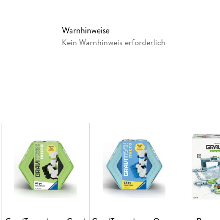
altersgerechte Lerninhalte thematisiert. Mot
durch das freie Konzipieren der Kugelbahnen 
der Kugeln wird das Prinzip von Ursache und 
Warnhinweise
(Tier-)Figuren und das Dekorieren der Themenw
Kein Warnhinweis erforderlich
Fantasie der Kinder. Durch verschiedene Erw
vergrößern und immer wieder neu gestalten - 