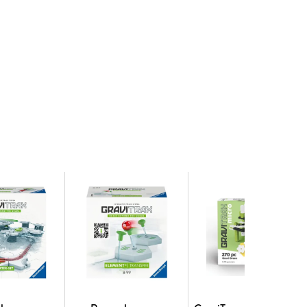
orische Fähigkeiten und räumliches Denken werden
gefördert. Durch das Erforschen des Rollverhaltens
Wirkung hautnah erlebt. Das Spielen mit den
elten fördern das kreative Rollenspiel und die
eiterungen können Kinder ihre Kugelbahnen
langanhaltender Spielespaß garantiert.