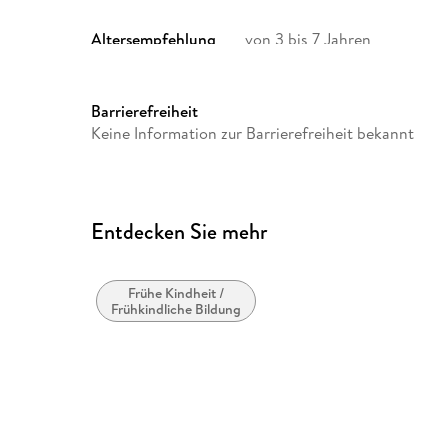
Altersempfehlung
von 3 bis 7 Jahren
Verlag/Hersteller
Ravensburger Spieleverlag
Gewicht
120 g
Barrierefreiheit
Artikelnr. Hersteller
12020004
Keine Information zur Barrierefreiheit bekannt
Herstelleradresse
Ravensburger Verlag GmbH,
Ravensburg, service@ravens
Entdecken Sie mehr
Frühe Kindheit /
Frühkindliche Bildung