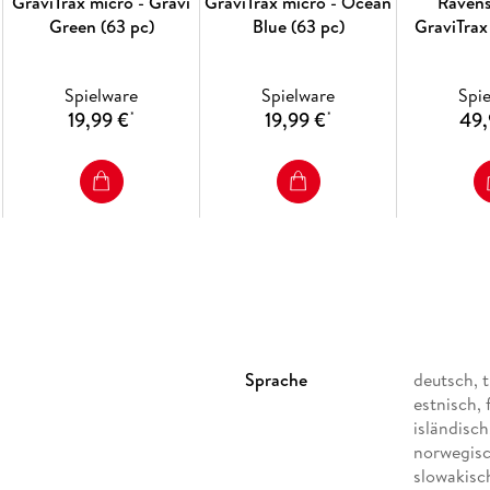
GraviTrax micro - Gravi
GraviTrax micro - Ocean
Ravens
Green (63 pc)
Blue (63 pc)
GraviTrax
Spielware
Spielware
Spi
19,99 €
19,99 €
49,
*
*
Sprache
deutsch, t
estnisch, 
isländisch,
norwegisch
slowakisc