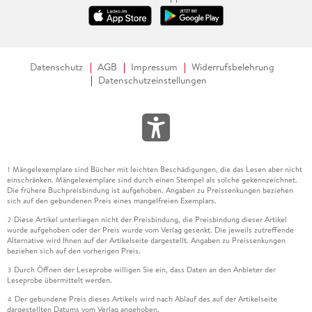
Datenschutz
AGB
Impressum
Widerrufsbelehrung
Datenschutzeinstellungen
Mängelexemplare sind Bücher mit leichten Beschädigungen, die das Lesen aber nicht
1
einschränken. Mängelexemplare sind durch einen Stempel als solche gekennzeichnet.
Die frühere Buchpreisbindung ist aufgehoben. Angaben zu Preissenkungen beziehen
sich auf den gebundenen Preis eines mangelfreien Exemplars.
Diese Artikel unterliegen nicht der Preisbindung, die Preisbindung dieser Artikel
2
wurde aufgehoben oder der Preis wurde vom Verlag gesenkt. Die jeweils zutreffende
Alternative wird Ihnen auf der Artikelseite dargestellt. Angaben zu Preissenkungen
beziehen sich auf den vorherigen Preis.
Durch Öffnen der Leseprobe willigen Sie ein, dass Daten an den Anbieter der
3
Leseprobe übermittelt werden.
Der gebundene Preis dieses Artikels wird nach Ablauf des auf der Artikelseite
4
dargestellten Datums vom Verlag angehoben.