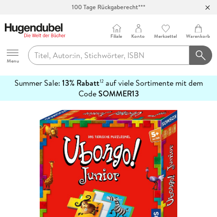
100 Tage Rückgaberecht***
Abholung in über 100 Filialen
Filiale
Konto
Merkzettel
Warenkorb
Hugendubel
Menu
Summer Sale:
13% Rabatt
auf viele Sortimente mit dem
12
mehr
Code
SOMMER13
erfahren