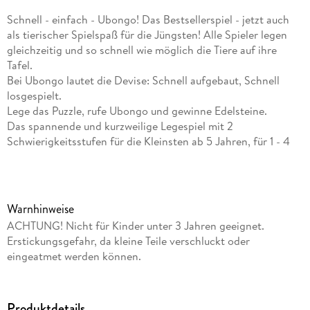
Schnell - einfach - Ubongo! Das Bestsellerspiel - jetzt auch
als tierischer Spielspaß für die Jüngsten! Alle Spieler legen
gleichzeitig und so schnell wie möglich die Tiere auf ihre
Tafel.
Bei Ubongo lautet die Devise: Schnell aufgebaut, Schnell
losgespielt.
Lege das Puzzle, rufe Ubongo und gewinne Edelsteine.
Das spannende und kurzweilige Legespiel mit 2
Schwierigkeitsstufen für die Kleinsten ab 5 Jahren, für 1 - 4
Spieler und Spielerinnen.
Schöne Illustrationen: Niedliche Safari-Tiere wie Giraffe, Affe
oder Löwe sorgen für eine Extra Portion Spielspaß.
Familien oder ältere Kinder können Ubongo Junior auch
Warnhinweise
zusammen mit dem großen Ubongo spielen.
ACHTUNG! Nicht für Kinder unter 3 Jahren geeignet.
Fördert spielerisch das räumliche Vorstellungsvermögen.
Erstickungsgefahr, da kleine Teile verschluckt oder
eingeatmet werden können.
Schnell - einfach - Ubongo! Das Bestsellerspiel als tierischer
Spielspaß für die Jüngsten! Alle Spieler legen gleichzeitig und
so schnell wie möglich die Tiere auf ihre Tafel. Der Schnellste
Produktdetails
ruft Ubongo! und zieht rasch Edelsteine aus dem Beutel. Für