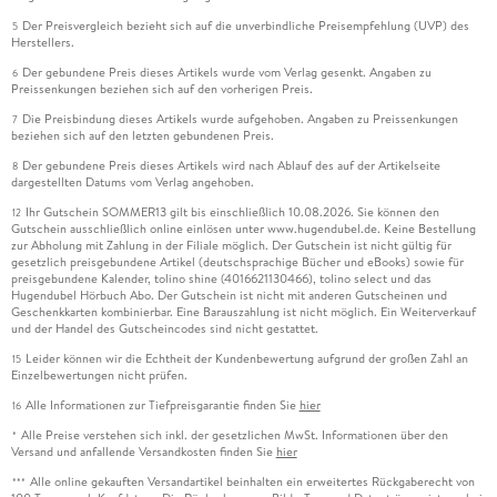
Der Preisvergleich bezieht sich auf die unverbindliche Preisempfehlung (UVP) des
5
Herstellers.
Der gebundene Preis dieses Artikels wurde vom Verlag gesenkt. Angaben zu
6
Preissenkungen beziehen sich auf den vorherigen Preis.
Die Preisbindung dieses Artikels wurde aufgehoben. Angaben zu Preissenkungen
7
beziehen sich auf den letzten gebundenen Preis.
Der gebundene Preis dieses Artikels wird nach Ablauf des auf der Artikelseite
8
dargestellten Datums vom Verlag angehoben.
Ihr Gutschein SOMMER13 gilt bis einschließlich 10.08.2026. Sie können den
12
Gutschein ausschließlich online einlösen unter www.hugendubel.de. Keine Bestellung
zur Abholung mit Zahlung in der Filiale möglich. Der Gutschein ist nicht gültig für
gesetzlich preisgebundene Artikel (deutschsprachige Bücher und eBooks) sowie für
preisgebundene Kalender, tolino shine (4016621130466), tolino select und das
Hugendubel Hörbuch Abo. Der Gutschein ist nicht mit anderen Gutscheinen und
Geschenkkarten kombinierbar. Eine Barauszahlung ist nicht möglich. Ein Weiterverkauf
und der Handel des Gutscheincodes sind nicht gestattet.
Leider können wir die Echtheit der Kundenbewertung aufgrund der großen Zahl an
15
Einzelbewertungen nicht prüfen.
Alle Informationen zur Tiefpreisgarantie finden Sie
hier
16
Alle Preise verstehen sich inkl. der gesetzlichen MwSt. Informationen über den
*
Versand und anfallende Versandkosten finden Sie
hier
Alle online gekauften Versandartikel beinhalten ein erweitertes Rückgaberecht von
***