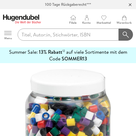
100 Tage Rückgaberecht***
Abholung in über 100 Filialen
Filiale
Konto
Merkzettel
Warenkorb
Hugendubel
Menu
Summer Sale:
13% Rabatt
auf viele Sortimente mit dem
12
mehr
Code
SOMMER13
erfahren