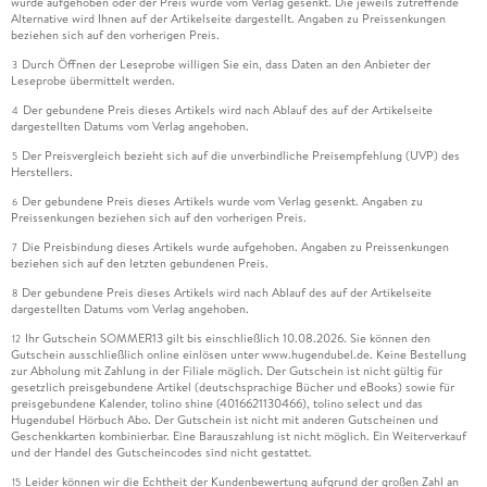
wurde aufgehoben oder der Preis wurde vom Verlag gesenkt. Die jeweils zutreffende
Alternative wird Ihnen auf der Artikelseite dargestellt. Angaben zu Preissenkungen
beziehen sich auf den vorherigen Preis.
Durch Öffnen der Leseprobe willigen Sie ein, dass Daten an den Anbieter der
3
Leseprobe übermittelt werden.
Der gebundene Preis dieses Artikels wird nach Ablauf des auf der Artikelseite
4
dargestellten Datums vom Verlag angehoben.
Der Preisvergleich bezieht sich auf die unverbindliche Preisempfehlung (UVP) des
5
Herstellers.
Der gebundene Preis dieses Artikels wurde vom Verlag gesenkt. Angaben zu
6
Preissenkungen beziehen sich auf den vorherigen Preis.
Die Preisbindung dieses Artikels wurde aufgehoben. Angaben zu Preissenkungen
7
beziehen sich auf den letzten gebundenen Preis.
Der gebundene Preis dieses Artikels wird nach Ablauf des auf der Artikelseite
8
dargestellten Datums vom Verlag angehoben.
Ihr Gutschein SOMMER13 gilt bis einschließlich 10.08.2026. Sie können den
12
Gutschein ausschließlich online einlösen unter www.hugendubel.de. Keine Bestellung
zur Abholung mit Zahlung in der Filiale möglich. Der Gutschein ist nicht gültig für
gesetzlich preisgebundene Artikel (deutschsprachige Bücher und eBooks) sowie für
preisgebundene Kalender, tolino shine (4016621130466), tolino select und das
Hugendubel Hörbuch Abo. Der Gutschein ist nicht mit anderen Gutscheinen und
Geschenkkarten kombinierbar. Eine Barauszahlung ist nicht möglich. Ein Weiterverkauf
und der Handel des Gutscheincodes sind nicht gestattet.
Leider können wir die Echtheit der Kundenbewertung aufgrund der großen Zahl an
15