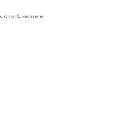
Bügelpapier abdecken und die Perlen mit einem
icht von Erwachsenen
emacht werden.
Stiftplatte