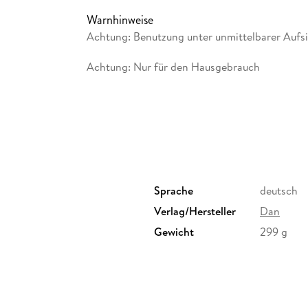
Warnhinweise
Die Perlen aufstecken, danach das Motiv mit 
Achtung: Benutzung unter unmittelbarer Aufs
Bügeleisen zusammenschmelzen.
Achtung: Nur für den Hausgebrauch
Das Bügeln sollte von e inem Erwachsenen g
Das Perlenmotiv von der wieder verwendbaren 
Sprache
deutsch
Verlag/Hersteller
Dan
Gewicht
299 g