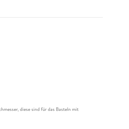
hmesser, diese sind für das Basteln mit
ln sollte ein Erwachsener übernehmen.