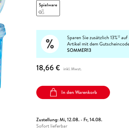
Fremdsprachige Bücher
n Lernhilfen
 Jugendbücher
eiber
Hörbuch Downloads im Bundle
Spielware
cher
 Vergleich
 Puzzlezubehör
Lernen
New Adult
STABILO
Taschenbücher
hilfen
hriller
 Backen
er
lender
Ratgeber
op
hriller
Romance
Sachbücher
Sparen Sie zusätzlich 13%
auf 
12
precher:innen
Science Fiction
Artikel mit dem Gutscheincode
SOMMER13
Fremdsprachige Bücher
18,66 €
inkl. Mwst.
In den Warenkorb
Zustellung:
Mi, 12.08. - Fr, 14.08.
Sofort lieferbar