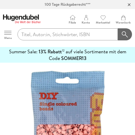
100 Tage Rückgaberecht***
Abholung in über 100 Filialen
Filiale
Konto
Merkzettel
Warenkorb
Hugendubel
Menu
Summer Sale:
13% Rabatt
auf viele Sortimente mit dem
12
mehr
Code
SOMMER13
erfahren