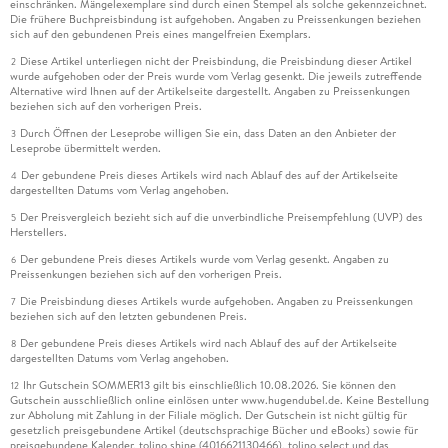
einschränken. Mängelexemplare sind durch einen Stempel als solche gekennzeichnet.
Die frühere Buchpreisbindung ist aufgehoben. Angaben zu Preissenkungen beziehen
sich auf den gebundenen Preis eines mangelfreien Exemplars.
Diese Artikel unterliegen nicht der Preisbindung, die Preisbindung dieser Artikel
2
wurde aufgehoben oder der Preis wurde vom Verlag gesenkt. Die jeweils zutreffende
Alternative wird Ihnen auf der Artikelseite dargestellt. Angaben zu Preissenkungen
beziehen sich auf den vorherigen Preis.
Durch Öffnen der Leseprobe willigen Sie ein, dass Daten an den Anbieter der
3
Leseprobe übermittelt werden.
Der gebundene Preis dieses Artikels wird nach Ablauf des auf der Artikelseite
4
dargestellten Datums vom Verlag angehoben.
Der Preisvergleich bezieht sich auf die unverbindliche Preisempfehlung (UVP) des
5
Herstellers.
Der gebundene Preis dieses Artikels wurde vom Verlag gesenkt. Angaben zu
6
Preissenkungen beziehen sich auf den vorherigen Preis.
Die Preisbindung dieses Artikels wurde aufgehoben. Angaben zu Preissenkungen
7
beziehen sich auf den letzten gebundenen Preis.
Der gebundene Preis dieses Artikels wird nach Ablauf des auf der Artikelseite
8
dargestellten Datums vom Verlag angehoben.
Ihr Gutschein SOMMER13 gilt bis einschließlich 10.08.2026. Sie können den
12
Gutschein ausschließlich online einlösen unter www.hugendubel.de. Keine Bestellung
zur Abholung mit Zahlung in der Filiale möglich. Der Gutschein ist nicht gültig für
gesetzlich preisgebundene Artikel (deutschsprachige Bücher und eBooks) sowie für
preisgebundene Kalender, tolino shine (4016621130466), tolino select und das