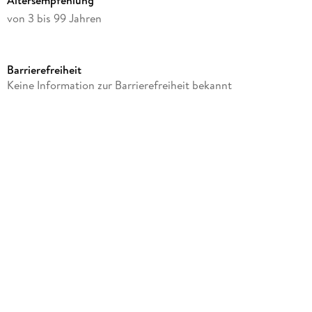
von 3 bis 99 Jahren
Verlag/Hersteller
Hama Perlen
Barrierefreiheit
Produktart
Keine Information zur Barrierefreiheit bekannt
Spiel
Gewicht
64 g
Artikelnr. Hersteller
207-26
GTIN
0028178207267