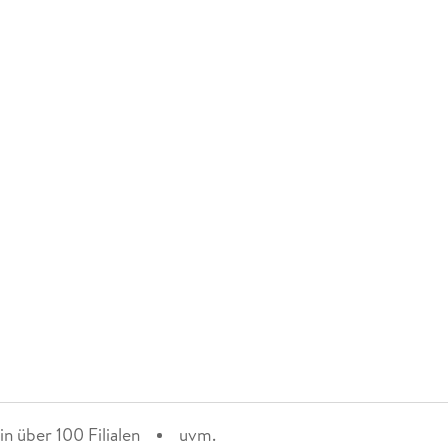
n über 100 Filialen
uvm.