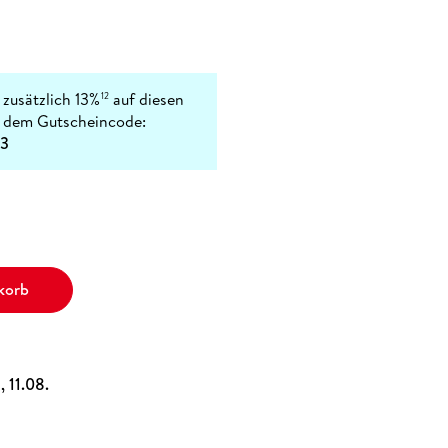
 zusätzlich 13%
auf diesen
12
t dem Gutscheincode:
3
korb
, 11.08.