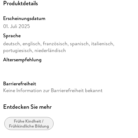
Produktdetails
Erscheinungsdatum
01. Juli 2025
Sprache
deutsch, englisch, französisch, spanisch, italienisch,
portugiesisch, niederländisch
Altersempfehlung
von 8 bis 99 Jahren
Reihe
Barrierefreiheit
Hylkies
Keine Information zur Barrierefreiheit bekannt
Verlag/Hersteller
Ravensburger Spieleverlag
Entdecken Sie mehr
Produktart
Rätsel
Frühe Kindheit /
Frühkindliche Bildung
Gewicht
136 g