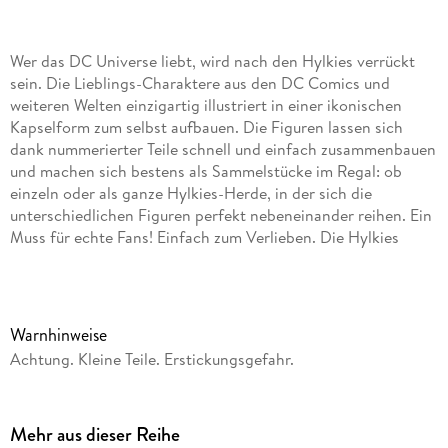
Wer das DC Universe liebt, wird nach den Hylkies verrückt
sein. Die Lieblings-Charaktere aus den DC Comics und
weiteren Welten einzigartig illustriert in einer ikonischen
Kapselform zum selbst aufbauen. Die Figuren lassen sich
dank nummerierter Teile schnell und einfach zusammenbauen
und machen sich bestens als Sammelstücke im Regal: ob
einzeln oder als ganze Hylkies-Herde, in der sich die
unterschiedlichen Figuren perfekt nebeneinander reihen. Ein
Muss für echte Fans! Einfach zum Verlieben. Die Hylkies
stellen einige der berühmtesten Filmhelden dar: einzigartig
illustriert auf einer außergewöhnlichen 3D-Kapselform.
Entdecke deine Favoriten Stück für Stück ganz neu: Aus 54
bedruckten und auf der Rückseite nummerierten Kunststoff-
Warnhinweise
Teilen in Puzzleform entsteht in einem intuitiven und
Achtung. Kleine Teile. Erstickungsgefahr.
entspannenden kurzen Aufbauprozess einer deiner Lieblings-
Helden. Einmal aufgebaut und auf dem hochwertigen Sockel
platziert machen sich die Hylkies perfekt im Regal, als
Mehr aus dieser Reihe
Blickfänger und garantierter Gesprächsstoff für wahre Fans.