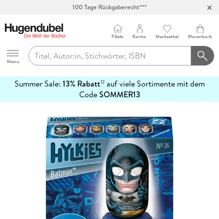
100 Tage Rückgaberecht***
Abholung in über 100 Filialen
Filiale
Konto
Merkzettel
Warenkorb
Hugendubel
Menu
Summer Sale:
13% Rabatt
auf viele Sortimente mit dem
12
mehr
Code
SOMMER13
erfahren