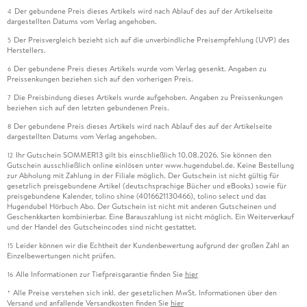
Der gebundene Preis dieses Artikels wird nach Ablauf des auf der Artikelseite
4
dargestellten Datums vom Verlag angehoben.
Der Preisvergleich bezieht sich auf die unverbindliche Preisempfehlung (UVP) des
5
Herstellers.
Der gebundene Preis dieses Artikels wurde vom Verlag gesenkt. Angaben zu
6
Preissenkungen beziehen sich auf den vorherigen Preis.
Die Preisbindung dieses Artikels wurde aufgehoben. Angaben zu Preissenkungen
7
beziehen sich auf den letzten gebundenen Preis.
Der gebundene Preis dieses Artikels wird nach Ablauf des auf der Artikelseite
8
dargestellten Datums vom Verlag angehoben.
Ihr Gutschein SOMMER13 gilt bis einschließlich 10.08.2026. Sie können den
12
Gutschein ausschließlich online einlösen unter www.hugendubel.de. Keine Bestellung
zur Abholung mit Zahlung in der Filiale möglich. Der Gutschein ist nicht gültig für
gesetzlich preisgebundene Artikel (deutschsprachige Bücher und eBooks) sowie für
preisgebundene Kalender, tolino shine (4016621130466), tolino select und das
Hugendubel Hörbuch Abo. Der Gutschein ist nicht mit anderen Gutscheinen und
Geschenkkarten kombinierbar. Eine Barauszahlung ist nicht möglich. Ein Weiterverkauf
und der Handel des Gutscheincodes sind nicht gestattet.
Leider können wir die Echtheit der Kundenbewertung aufgrund der großen Zahl an
15
Einzelbewertungen nicht prüfen.
Alle Informationen zur Tiefpreisgarantie finden Sie
hier
16
Alle Preise verstehen sich inkl. der gesetzlichen MwSt. Informationen über den
*
Versand und anfallende Versandkosten finden Sie
hier