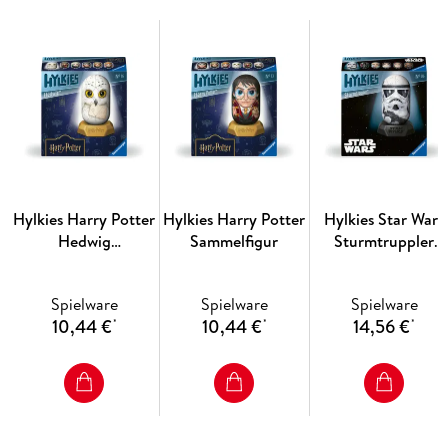
Egal, ob nur eine einzelne Figur, oder eine Sammlung aus
mehreren Hylkies - der speziell designte Kapsel-Look macht
sie zu einem Highlight jeder Kollektion. Jeder Figur liegt
neben dem Sockel und den hochwertigen Kunststoff-Teilen,
aus denen die Kapsel zusammengebaut wird, auch eine kleine
Charakter-Karte bei.
Hylkies Harry Potter
Hylkies Harry Potter
Hylkies Star Wars
Hedwig
Sammelfigur
Sturmtruppler
Sammelfigur
Sammelfigur
Spielware
Spielware
Spielware
10,44 €
10,44 €
14,56 €
*
*
*