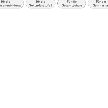
für die
für die
Für die
Für das
hsenenbildung
Sekundarstufe I
Gesamtschule
Gymnasiu