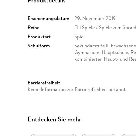
Produktdetails
Erscheinungsdatum
29. November 2019
Reihe
ELI Spiele / Spiele zum Spra
Produktart
Spiel
Schulform
Sekundarstufe II, Erwachsen
Gymnasium, Hauptschule, Rea
kombinierten Haupt- und Rea
Größe (L/B/H)
216/149/40 mm
GTIN
9783125351493
Barrierefreiheit
Keine Information zur Barrierefreiheit bekannt
Entdecken Sie mehr