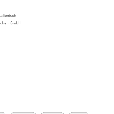
talienisch
rachen GmbH
h
tt Sprachen GmbH, Rotebühlstr. 77, 70178
, Kundenservice, kundenservice@klett-sprachen.de