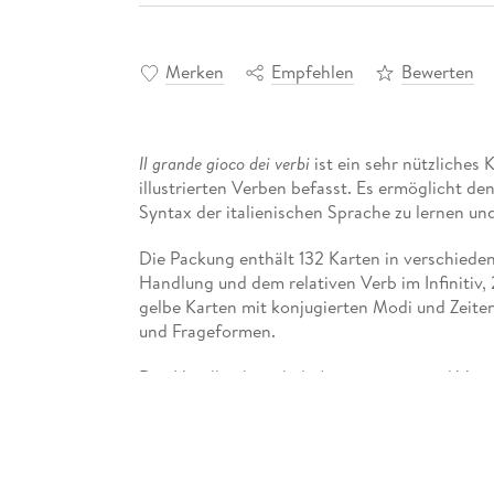
Merken
Empfehlen
Bewerten
Il grande gioco dei verbi
ist ein sehr nützliches
illustrierten Verben befasst. Es ermöglicht 
Syntax der italienischen Sprache zu lernen un
Die Packung enthält 132 Karten in verschiedene
Handlung und dem relativen Verb im Infinitiv,
gelbe Karten mit konjugierten Modi und Zeiten
und Frageformen.
Das Handbuch enthält Anweisungen und Vorschl
Aktivitäten für den Unterricht und zu Hause m
Spiele ist hier verfügbar: