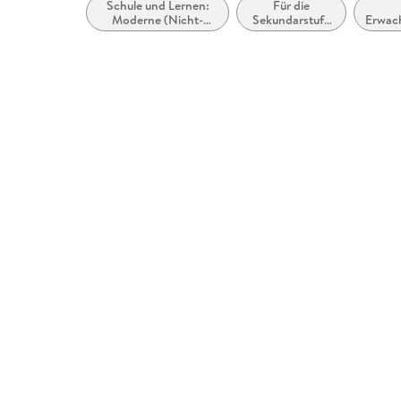
Schule und Lernen:
Für die
Moderne (Nicht-
Sekundarstufe
Erwac
Mutter- oder Zweit-)
II
Sprachen:
Fremdsprachenerwerb:
Grammatik,
Wortschatz und
Aussprache