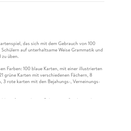
 Kartenspiel, das sich mit dem Gebrauch von 100
den Schülern auf unterhaltsame Weise Grammatik und
d zu üben.
n Farben: 100 blaue Karten, mit einer illustrierten
 21 grüne Karten mit verschiedenen Fächern, 8
, 3 rote karten mit den Bejahungs-, Verneinungs-
äge für eine breite Palette von Spielen und
it Freundenn. Ein Video-Tutorial zum Einsatz der