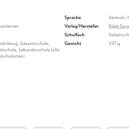
Sprache
deutsch, i
chenlernen
Verlag/Hersteller
Klett Sp
Schulfach
Italienisc
enbildung, Gesamtschule,
Gewicht
337 g
lschule, Sekundarschule (alle
lschularten)
Artikelnr. Hersteller
535149
Herstelleradresse
Ernst Kle
Stuttgart