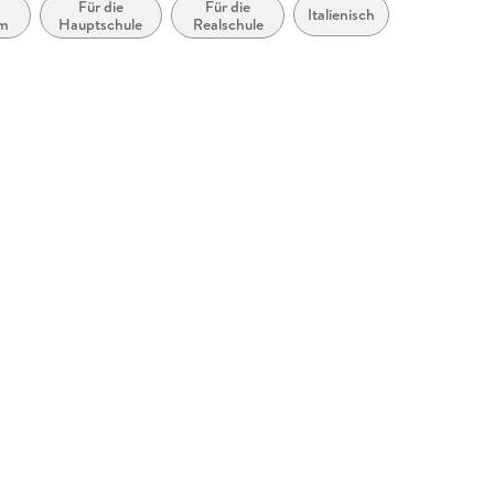
Für die
Für die
Italienisch
m
Hauptschule
Realschule