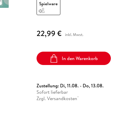
Fremdsprachige Bücher
Spielware
n Lernhilfen
 Jugendbücher
eiber
Hörbuch Downloads im Bundle
cher
 Vergleich
 Puzzlezubehör
Lernen
New Adult
STABILO
Taschenbücher
hilfen
hriller
 Backen
er
lender
Ratgeber
op
hriller
Romance
22,99 €
Sachbücher
inkl. Mwst.
precher:innen
Science Fiction
Fremdsprachige Bücher
In den Warenkorb
Zustellung:
Di, 11.08. - Do, 13.08.
Sofort lieferbar
Zzgl. Versandkosten
*