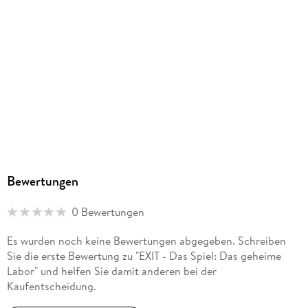
- Das Live-Escape-Spiel für zu Hause!
In Spielebox
- Autoren: Inka und Markus Brand
Artikelnr. Hersteller
- Spieldauer: 45 bis 90 Minuten
692742
- Spieleranzahl: 1 - 6
GTIN
- Alter: ab 12 Jahren
-
4002051692742
Herstelleradresse
Franckh-Kosmos Verlags-GmbH & Co. KG, Pfizerstraße 5-7,
70184 Stuttgart, kosmos.de/servicecenter
Bewertungen
0 Bewertungen
Es wurden noch keine Bewertungen abgegeben. Schreiben
Sie die erste Bewertung zu "EXIT - Das Spiel: Das geheime
Labor" und helfen Sie damit anderen bei der
Kaufentscheidung.