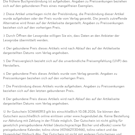
Die frühere Buchpreisbindung ist aufgehoben. Angaben zu Preissenkungen beziehen
sich auf den gebundenen Preis eines mangelfreien Exemplars.
Diese Artikel unterliegen nicht der Preisbindung, die Preisbindung dieser Artikel
2
wurde aufgehoben oder der Preis wurde vom Verlag gesenkt. Die jeweils zutreffende
Alternative wird Ihnen auf der Artikelseite dargestellt. Angaben zu Preissenkungen
beziehen sich auf den vorherigen Preis.
Durch Öffnen der Leseprobe willigen Sie ein, dass Daten an den Anbieter der
3
Leseprobe übermittelt werden.
Der gebundene Preis dieses Artikels wird nach Ablauf des auf der Artikelseite
4
dargestellten Datums vom Verlag angehoben.
Der Preisvergleich bezieht sich auf die unverbindliche Preisempfehlung (UVP) des
5
Herstellers.
Der gebundene Preis dieses Artikels wurde vom Verlag gesenkt. Angaben zu
6
Preissenkungen beziehen sich auf den vorherigen Preis.
Die Preisbindung dieses Artikels wurde aufgehoben. Angaben zu Preissenkungen
7
beziehen sich auf den letzten gebundenen Preis.
Der gebundene Preis dieses Artikels wird nach Ablauf des auf der Artikelseite
8
dargestellten Datums vom Verlag angehoben.
Ihr Gutschein SOMMER13 gilt bis einschließlich 10.08.2026. Sie können den
12
Gutschein ausschließlich online einlösen unter www.hugendubel.de. Keine Bestellung
zur Abholung mit Zahlung in der Filiale möglich. Der Gutschein ist nicht gültig für
gesetzlich preisgebundene Artikel (deutschsprachige Bücher und eBooks) sowie für
preisgebundene Kalender, tolino shine (4016621130466), tolino select und das
Hugendubel Hörbuch Abo. Der Gutschein ist nicht mit anderen Gutscheinen und