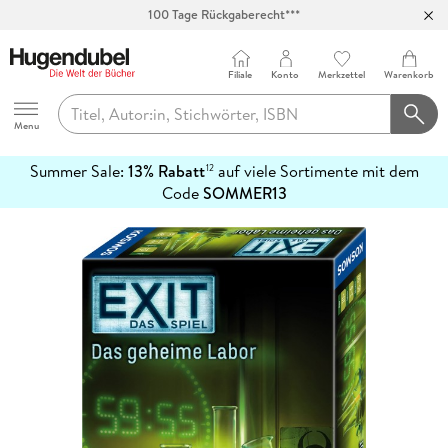
Abholung in über 100 Filialen
Filiale
Konto
Merkzettel
Warenkorb
Hugendubel
Menu
Summer Sale:
13% Rabatt
auf viele Sortimente mit dem
12
mehr
Code
SOMMER13
erfahren