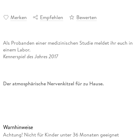
Merken
Empfehlen
Bewerten
Als Probanden einer medizinischen Studie meldet ihr euch in
einem Labor.
Kennerspiel des Jahres 2017
Der atmosphärische Nervenkitzel für zu Hause.
Als Probanden einer medizinischen Studie melden sich die
Spieler in
einem Labor. Natürlich sind sie pünktlich vor Ort, doch außer
Warnhinweise
ihnen
Achtung! Nicht für Kinder unter 36 Monaten geeignet
scheint niemand da zu sein. Schnell merken sie, dass hier