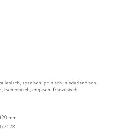
llpumpe · Widerstands- und strapazierfähig ·
oduktdetails: · Sitzhöhe (cm): 24, 5 - 27 · Farbe:
lgewicht (kg): 50 · Marke: HoppyDoo Lieferumfang:
talienisch, spanisch, polnisch, niederländisch,
, tschechisch, englisch, französisch
/320 mm
472078