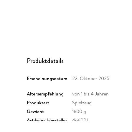
Produktdetails
Erscheinungsdatum
22. Oktober 2025
Altersempfehlung
von 1 bis 4 Jahren
Produktart
Spielzeug
Gewicht
1600 g
Artikelnr. Hersteller
466001
Herstelleradresse
JAMARA e.K., Am Lauerbühl 5