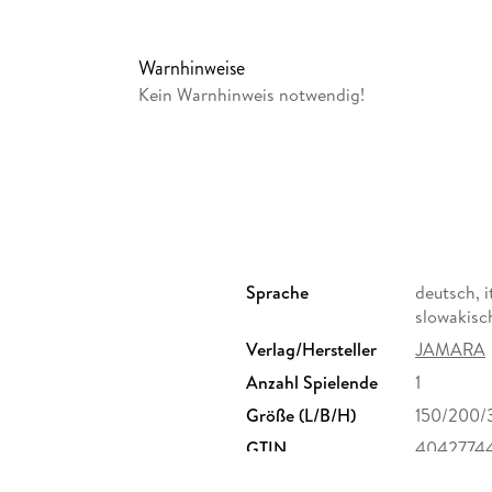
Design · Kindgerechte ergonomische Form · Ba
Witterungsbeständig · Pflegeleicht · BPA frei Pr
braun · Kennzeichnungspflicht: Nein · Maxima
Warnhinweise
· Modell · Pumpe · Anleit. . .
Kein Warnhinweis notwendig!
Sprache
deutsch, i
slowakisch
Verlag/Hersteller
JAMARA
Anzahl Spielende
1
Größe (L/B/H)
150/200
GTIN
4042774
, 88317 Aichstetten,