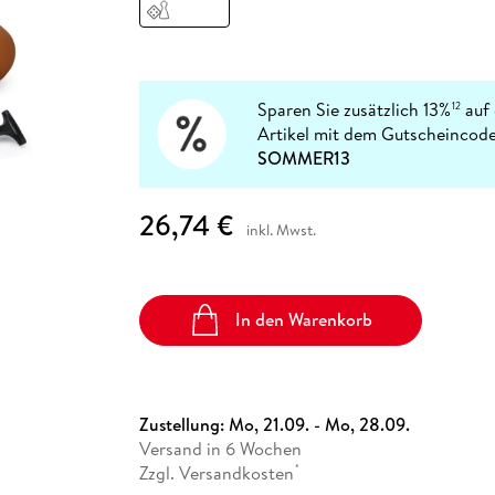
Fremdsprachige Bücher
n Lernhilfen
 Jugendbücher
eiber
Hörbuch Downloads im Bundle
cher
 Vergleich
 Puzzlezubehör
Lernen
New Adult
STABILO
Taschenbücher
hilfen
hriller
 Backen
er
lender
Ratgeber
op
hriller
Romance
Sparen Sie zusätzlich 13%
auf 
12
Sachbücher
Artikel mit dem Gutscheincode
precher:innen
SOMMER13
Science Fiction
Fremdsprachige Bücher
26,74 €
inkl. Mwst.
In den Warenkorb
Zustellung:
Mo, 21.09. - Mo, 28.09.
Versand in 6 Wochen
Zzgl. Versandkosten
*