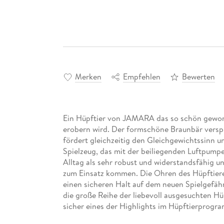
Merken
Empfehlen
Bewerten
Ein Hüpftier von JAMARA das so schön geworde
erobern wird. Der formschöne Braunbär versp
fördert gleichzeitig den Gleichgewichtssinn u
Spielzeug, das mit der beiliegenden Luftpumpe 
Alltag als sehr robust und widerstandsfähig u
zum Einsatz kommen. Die Ohren des Hüpftier
einen sicheren Halt auf dem neuen Spielgefährt
die große Reihe der liebevoll ausgesuchten H
sicher eines der Highlights im Hüpftierprogra
und die motorischen Fähigkeiten · Tierohren d