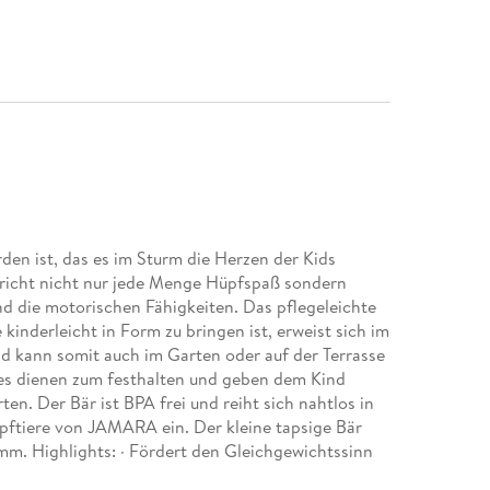
n ist, das es im Sturm die Herzen der Kids
richt nicht nur jede Menge Hüpfspaß sondern
nd die motorischen Fähigkeiten. Das pflegeleichte
kinderleicht in Form zu bringen ist, erweist sich im
nd kann somit auch im Garten oder auf der Terrasse
es dienen zum festhalten und geben dem Kind
en. Der Bär ist BPA frei und reiht sich nahtlos in
üpftiere von JAMARA ein. Der kleine tapsige Bär
mm. Highlights: · Fördert den Gleichgewichtssinn
ienen dem Kind als Halt · Exclusives handbemaltes