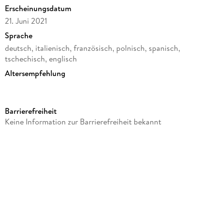
Erscheinungsdatum
21. Juni 2021
Sprache
deutsch, italienisch, französisch, polnisch, spanisch,
tschechisch, englisch
Altersempfehlung
von 1 bis 3 Jahren
Verlag/Hersteller
Barrierefreiheit
JAMARA
Keine Information zur Barrierefreiheit bekannt
Produktart
Spielzeug
Anzahl Spielende
1
Gewicht
1830 g
Größe (L/B/H)