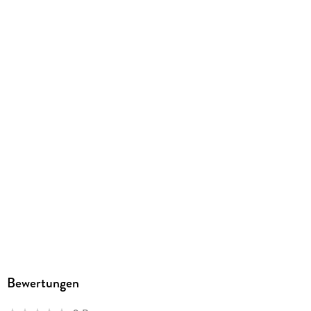
150/200/320 mm
Sonstiges
In Karton
Artikelnr. Hersteller
460590
GTIN
4042774457792
Herstelleradresse
Jamara, Am Lauerbühl 5, 88317 Aichstetten,
info@jamara.com
Bewertungen