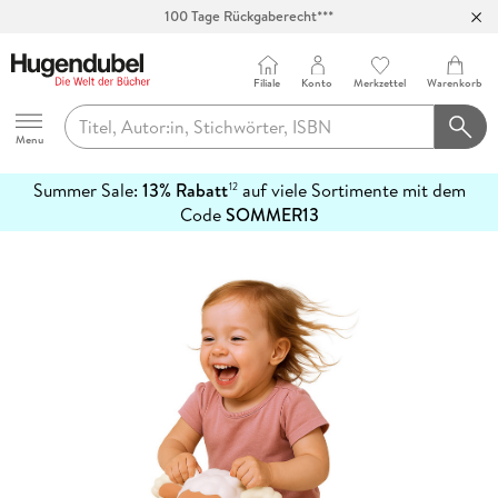
100 Tage Rückgaberecht***
Abholung in über 100 Filialen
Filiale
Konto
Merkzettel
Warenkorb
Hugendubel
Menu
Summer Sale:
13% Rabatt
auf viele Sortimente mit dem
12
mehr
Code
SOMMER13
erfahren