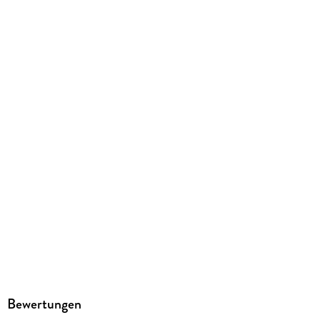
GTIN
4042774471590
Herstelleradresse
JAMARA e.K., Am Lauerbühl 5, 88317 Aichstetten,
info@jamara.com
Bewertungen