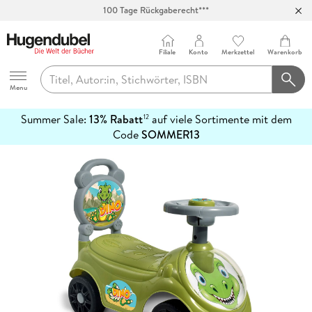
100 Tage Rückgaberecht***
Abholung in über 100 Filialen
Filiale
Konto
Merkzettel
Warenkorb
Hugendubel
Menu
Summer Sale:
13% Rabatt
auf viele Sortimente mit dem
12
mehr
Code
SOMMER13
erfahren