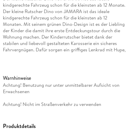
kindgerechte Fahrzeug schon für die kleinsten ab 12 Monate.
Der kleine Rutscher Dino von JAMARA ist das ideale
kindgerechte Fahrzeug schon für die kleinsten ab 12
Monaten. Mit seinem grünen Dino-Design ist es der Liebling
der Kinder die damit ihre erste Entdeckungstour durch die
Wohnung machen. Der Kinderrutscher bietet dank der
stabilen und liebevoll gestalteten Karosserie ein sicheres
Fahrvergnügen. Dafür sorgen ein griffiges Lenkrad mit Hupe,
die niedrige Sitzhöhe und der eigens konstruierte Kippschutz
am hinteren Ende des Rutschautos. Der Schub- und
Haltegriff, der gleichzeitig als Rückenlehne dient, eignet sich
zum festhalten und Schieben des Autos. So können prima die
Warnhinweise
ersten Schritte geübt werden. Der freundliche Dino-Rutscher
Achtung! Benutzung nur unter unmittelbarer Aufsicht von
ist die ideale Geschenkidee und begeistert die kleinen
Erwachsenen
Dinoforscher sowohl Indoor im Wohnzimmer wie Outdoor
auf der Terrasse. Highlights: · 2in1 Lauflernwagen, Rutscher ·
Achtung! Nicht im Straßenverkehr zu verwenden
Kippschutz · Schub- und Haltegriff Funktionen: · Hupe am
Lenkrad Produktdetails: · Aufbauzeit ca. (min): 15 · Sitzhöhe
(cm): 18, 5 · Farbe: grün · Maximalgewicht (kg): 15 · Marke:
Produktdetails
JAMARA Lieferumfang: · Modell · Anleitung Hinweise: ·