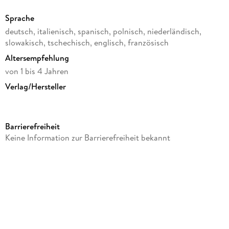
Altersempfehlung: ab 12 Monate · Zielgruppe: Unisex-Kinder.
Sprache
deutsch, italienisch, spanisch, polnisch, niederländisch,
slowakisch, tschechisch, englisch, französisch
Altersempfehlung
von 1 bis 4 Jahren
Verlag/Hersteller
JAMARA
Produktart
Barrierefreiheit
Spielzeug
Keine Information zur Barrierefreiheit bekannt
Gewicht
1290 g
Größe (L/B/H)
180/215/495 mm
Artikelnr. Hersteller
464005