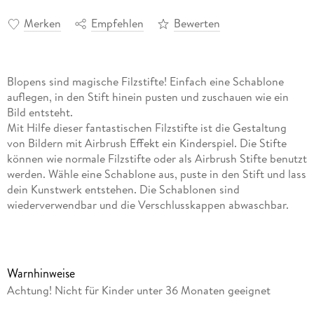
Merken
Empfehlen
Bewerten
Blopens sind magische Filzstifte! Einfach eine Schablone
auflegen, in den Stift hinein pusten und zuschauen wie ein
Bild entsteht.
Mit Hilfe dieser fantastischen Filzstifte ist die Gestaltung
von Bildern mit Airbrush Effekt ein Kinderspiel. Die Stifte
können wie normale Filzstifte oder als Airbrush Stifte benutzt
werden. Wähle eine Schablone aus, puste in den Stift und lass
dein Kunstwerk entstehen. Die Schablonen sind
wiederverwendbar und die Verschlusskappen abwaschbar.
Inhalt: 4 Mini-Sprühstifte, 10 Schablonen, 5 Blätter
Zeichenpapier.
Blopens
Warnhinweise
Achtung! Nicht für Kinder unter 36 Monaten geeignet
Blopens sind magische Filzstifte! Einfach eine Schablone
auflegen, in den Stift hinein pusten und zuschauen wie ein