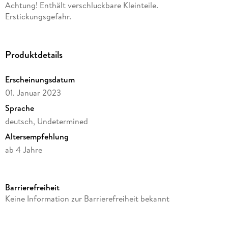
Achtung! Enthält verschluckbare Kleinteile.
Bild entsteht. Die Stifte können zusätzlich auch als normale
Erstickungsgefahr.
Marker verwendet werden.
Produktdetails
Erscheinungsdatum
01. Januar 2023
Sprache
deutsch, Undetermined
Altersempfehlung
ab 4 Jahre
Herausgegeben von
Lansay
Barrierefreiheit
Verlag/Hersteller
Keine Information zur Barrierefreiheit bekannt
Carletto Deutschland GmbH
Produktart