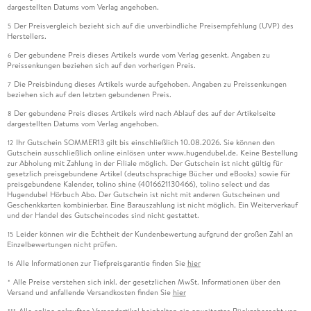
dargestellten Datums vom Verlag angehoben.
Der Preisvergleich bezieht sich auf die unverbindliche Preisempfehlung (UVP) des
5
Herstellers.
Der gebundene Preis dieses Artikels wurde vom Verlag gesenkt. Angaben zu
6
Preissenkungen beziehen sich auf den vorherigen Preis.
Die Preisbindung dieses Artikels wurde aufgehoben. Angaben zu Preissenkungen
7
beziehen sich auf den letzten gebundenen Preis.
Der gebundene Preis dieses Artikels wird nach Ablauf des auf der Artikelseite
8
dargestellten Datums vom Verlag angehoben.
Ihr Gutschein SOMMER13 gilt bis einschließlich 10.08.2026. Sie können den
12
Gutschein ausschließlich online einlösen unter www.hugendubel.de. Keine Bestellung
zur Abholung mit Zahlung in der Filiale möglich. Der Gutschein ist nicht gültig für
gesetzlich preisgebundene Artikel (deutschsprachige Bücher und eBooks) sowie für
preisgebundene Kalender, tolino shine (4016621130466), tolino select und das
Hugendubel Hörbuch Abo. Der Gutschein ist nicht mit anderen Gutscheinen und
Geschenkkarten kombinierbar. Eine Barauszahlung ist nicht möglich. Ein Weiterverkauf
und der Handel des Gutscheincodes sind nicht gestattet.
Leider können wir die Echtheit der Kundenbewertung aufgrund der großen Zahl an
15
Einzelbewertungen nicht prüfen.
Alle Informationen zur Tiefpreisgarantie finden Sie
hier
16
Alle Preise verstehen sich inkl. der gesetzlichen MwSt. Informationen über den
*
Versand und anfallende Versandkosten finden Sie
hier
Alle online gekauften Versandartikel beinhalten ein erweitertes Rückgaberecht von