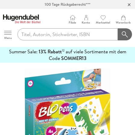
100 Tage Rückgaberecht***
Abholung in über 100 Filialen
Filiale
Konto
Merkzettel
Warenkorb
Hugendubel
Menu
Summer Sale:
13% Rabatt
auf viele Sortimente mit dem
12
mehr
Code
SOMMER13
erfahren