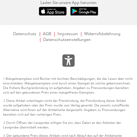
Laden Sie unsere App herunter.
Datenschutz
AGB
Impressum
Widerrufsbelehrung
Datenschutzeinstellungen
Mängelexemplare sind Bücher mit leichten Beschädigungen, die das Lesen aber nicht
1
einschränken. Mängelexemplare sind durch einen Stempel als solche gekennzeichnet.
Die frühere Buchpreisbindung ist aufgehoben. Angaben zu Preissenkungen beziehen
sich auf den gebundenen Preis eines mangelfreien Exemplars.
Diese Artikel unterliegen nicht der Preisbindung, die Preisbindung dieser Artikel
2
wurde aufgehoben oder der Preis wurde vom Verlag gesenkt. Die jeweils zutreffende
Alternative wird Ihnen auf der Artikelseite dargestellt. Angaben zu Preissenkungen
beziehen sich auf den vorherigen Preis.
Durch Öffnen der Leseprobe willigen Sie ein, dass Daten an den Anbieter der
3
Leseprobe übermittelt werden.
Der gebundene Preis dieses Artikels wird nach Ablauf des auf der Artikelseite
4