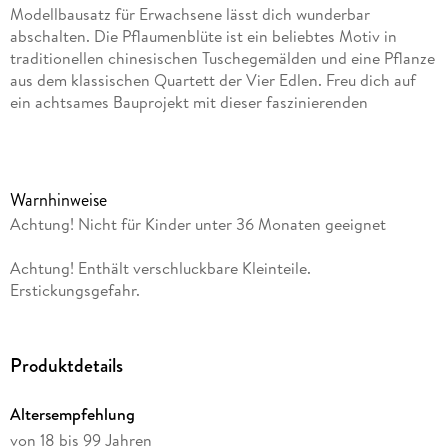
Modellbausatz für Erwachsene lässt dich wunderbar
abschalten. Die Pflaumenblüte ist ein beliebtes Motiv in
traditionellen chinesischen Tuschegemälden und eine Pflanze
aus dem klassischen Quartett der Vier Edlen. Freu dich auf
ein achtsames Bauprojekt mit dieser faszinierenden
Spielzeug-Blume. Die zeitlose Blumendeko ist auch ein
perfektes Geschenk zu jedem Anlass.
Dieses detailgetreue Blumenspielzeug spiegelt die Eleganz
Warnhinweise
der legendären Winterblume mit ihrem holzigen Stängel und
Achtung! Nicht für Kinder unter 36 Monaten geeignet
den Blüten in lebendigen Rot- und Magentatönen wider. Die
Spielzeug-Pflanze steht in einem pastellblauen Blumentopf
Achtung! Enthält verschluckbare Kleinteile.
mit goldenem Band auf einem Ständer in Holzoptik. Das
Erstickungsgefahr.
Blumen-Modell lässt sich leicht zusammenstecken und bietet
ein lohnendes Bauerlebnis. Eine ebenso schöne wie
pflegeleichte Blumendeko fürs Wohnzimmer oder Büro.
Produktdetails
Die baubaren Modelle aus der LEGO Botanik Kollektion, die
zu den inspirierenden Bausets zählen, die speziell auf
Altersempfehlung
Erwachsene zugeschnitten sind, bieten dir Raum zum
von 18 bis 99 Jahren