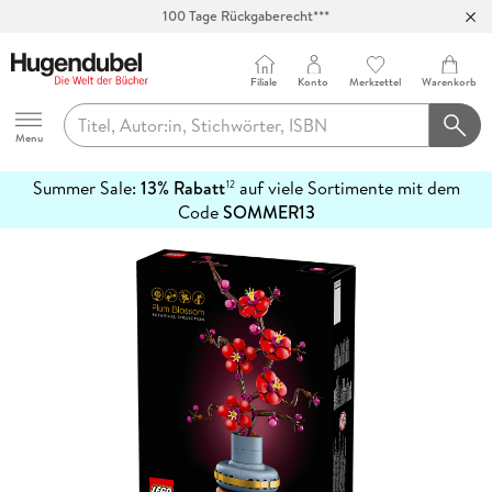
100 Tage Rückgaberecht***
Abholung in über 100 Filialen
Filiale
Konto
Merkzettel
Warenkorb
Hugendubel
Menu
Summer Sale:
13% Rabatt
auf viele Sortimente mit dem
12
mehr
Code
SOMMER13
erfahren