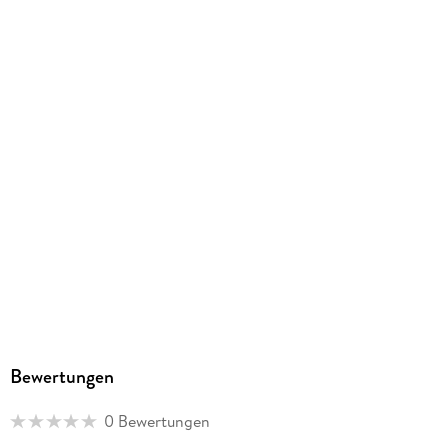
dann von der LEGO Fangemeinde ausgewählt
Nein
Dieses baubare Modell einer klassischen Polaroid-Kamera
Artikelnr. Hersteller
ist 9 cm hoch
21345
GTIN
5702017599113
Bewertungen
0 Bewertungen