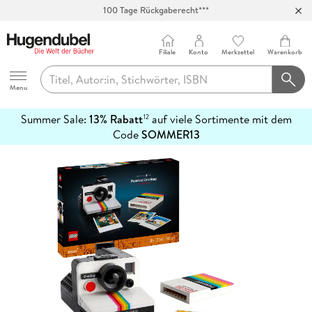
100 Tage Rückgaberecht***
Abholung in über 100 Filialen
Filiale
Konto
Merkzettel
Warenkorb
Hugendubel
Menu
Summer Sale:
13% Rabatt
auf viele Sortimente mit dem
12
mehr
Code
SOMMER13
erfahren