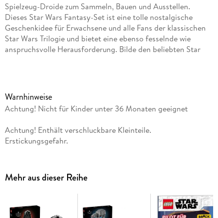
Spielzeug-Droide zum Sammeln, Bauen und Ausstellen.
Dieses Star Wars Fantasy-Set ist eine tolle nostalgische
Geschenkidee für Erwachsene und alle Fans der klassischen
Star Wars Trilogie und bietet eine ebenso fesselnde wie
anspruchsvolle Herausforderung. Bilde den beliebten Star
Wars Charakter bis ins kleinste Detail nach. Dreh den Kopf
und bewege die Arme, um den Spielzeug-Roboter in vertraute
Posen zu bringen.
Warnhinweise
Dieses LEGO Star Wars Bauset für Erwachsene beinhaltet
Achtung! Nicht für Kinder unter 36 Monaten geeignet
einen Ständer mit C-3PO-Infoplakette, auf dem auch Platz
für die beiliegende LEGO Minifigur C-3PO ist. Ein Stein zum
Achtung! Enthält verschluckbare Kleinteile.
25-jährigen LEGO Star Wars Jubiläum vollendet den
Erstickungsgefahr.
imposanten Hingucker.
Stell dein Modell neben R2-D2 aus dem separat erhältlichen
Mehr aus dieser Reihe
LEGO Star Wars Set 75379 aus, um einen besonders
spektakulären Blickfang für deine Wohnung zu erschaffen. Du
kannst aber auch einfach einen von C-3POs Armen
abwinkeln, um nachzustellen, wie er den Kopf seines alten