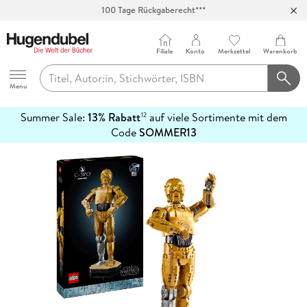
100 Tage Rückgaberecht***
Abholung in über 100 Filialen
Filiale
Konto
Merkzettel
Warenkorb
Hugendubel
Menu
Summer Sale:
13% Rabatt
auf viele Sortimente mit dem
12
mehr
Code
SOMMER13
erfahren