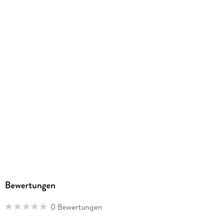
Steinen aus diesem 1. 138-teiligen Set ist 38 cm groß
000
Batterien enthalten
Nein
Batterien wiederaufladbar
Nein
Artikelnr. Hersteller
75398
GTIN
5702017584508
Bewertungen
0 Bewertungen