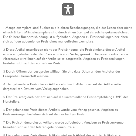
Mängelexemplare sind Bücher mit leichten Beschädigungen, die das Lesen aber nicht
1
einschränken. Mängelexemplare sind durch einen Stempel als solche gekennzeichnet.
Die frühere Buchpreisbindung ist aufgehoben. Angaben zu Preissenkungen beziehen
sich auf den gebundenen Preis eines mangelfreien Exemplars.
Diese Artikel unterliegen nicht der Preisbindung, die Preisbindung dieser Artikel
2
wurde aufgehoben oder der Preis wurde vom Verlag gesenkt. Die jeweils zutreffende
Alternative wird Ihnen auf der Artikelseite dargestellt. Angaben zu Preissenkungen
beziehen sich auf den vorherigen Preis.
Durch Öffnen der Leseprobe willigen Sie ein, dass Daten an den Anbieter der
3
Leseprobe übermittelt werden.
Der gebundene Preis dieses Artikels wird nach Ablauf des auf der Artikelseite
4
dargestellten Datums vom Verlag angehoben.
Der Preisvergleich bezieht sich auf die unverbindliche Preisempfehlung (UVP) des
5
Herstellers.
Der gebundene Preis dieses Artikels wurde vom Verlag gesenkt. Angaben zu
6
Preissenkungen beziehen sich auf den vorherigen Preis.
Die Preisbindung dieses Artikels wurde aufgehoben. Angaben zu Preissenkungen
7
beziehen sich auf den letzten gebundenen Preis.
Der gebundene Preis dieses Artikels wird nach Ablauf des auf der Artikelseite
8