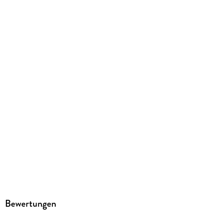
GTIN
0681147005488
Herstelleradresse
Spin Master International, Kingsfordweg 151, 1043 GR
Amsterdam, https://www.spinmaster.com/en-US/customer-
support/
Bewertungen