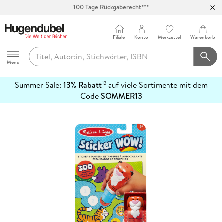
100 Tage Rückgaberecht***
Abholung in über 100 Filialen
Filiale
Konto
Merkzettel
Warenkorb
Hugendubel
Menu
Summer Sale:
13% Rabatt
auf viele Sortimente mit dem
12
mehr
Code
SOMMER13
erfahren