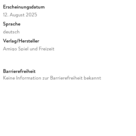
Erscheinungsdatum
12. August 2025
Sprache
deutsch
Verlag/Hersteller
Amigo Spiel und Freizeit
Produktart
Spielzeug
Barrierefreiheit
Gewicht
Keine Information zur Barrierefreiheit bekannt
182 g
Größe (L/B/H)
5/140/250 mm
Sonstiges
Karton
Artikelnr. Hersteller
48800