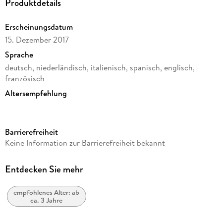
Produktdetails
Erscheinungsdatum
15. Dezember 2017
Sprache
deutsch, niederländisch, italienisch, spanisch, englisch,
französisch
Altersempfehlung
ab 3 Jahre
Verlag/Hersteller
Barrierefreiheit
HABA Sales GmbH & Co.KG
Keine Information zur Barrierefreiheit bekannt
Produktart
Spiel
Entdecken Sie mehr
Anzahl Spielende
1
empfohlenes Alter: ab
ca. 3 Jahre
Gewicht
584 g