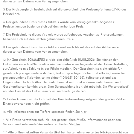
dargestellten Datums vom Verlag angehoben.
Der Preisvergleich bezieht sich auf die unverbindliche Preisempfehlung (UVP) des
5
Herstellers.
Der gebundene Preis dieses Artikels wurde vom Verlag gesenkt. Angaben zu
6
Preissenkungen beziehen sich auf den vorherigen Preis.
Die Preisbindung dieses Artikels wurde aufgehoben. Angaben zu Preissenkungen
7
beziehen sich auf den letzten gebundenen Preis.
Der gebundene Preis dieses Artikels wird nach Ablauf des auf der Artikelseite
8
dargestellten Datums vom Verlag angehoben.
Ihr Gutschein SOMMER13 gilt bis einschließlich 10.08.2026. Sie können den
12
Gutschein ausschließlich online einlösen unter www.hugendubel.de. Keine Bestellung
zur Abholung mit Zahlung in der Filiale möglich. Der Gutschein ist nicht gültig für
gesetzlich preisgebundene Artikel (deutschsprachige Bücher und eBooks) sowie für
preisgebundene Kalender, tolino shine (4016621130466), tolino select und das
Hugendubel Hörbuch Abo. Der Gutschein ist nicht mit anderen Gutscheinen und
Geschenkkarten kombinierbar. Eine Barauszahlung ist nicht möglich. Ein Weiterverkauf
und der Handel des Gutscheincodes sind nicht gestattet.
Leider können wir die Echtheit der Kundenbewertung aufgrund der großen Zahl an
15
Einzelbewertungen nicht prüfen.
Alle Informationen zur Tiefpreisgarantie finden Sie
hier
16
Alle Preise verstehen sich inkl. der gesetzlichen MwSt. Informationen über den
*
Versand und anfallende Versandkosten finden Sie
hier
Alle online gekauften Versandartikel beinhalten ein erweitertes Rückgaberecht von
***