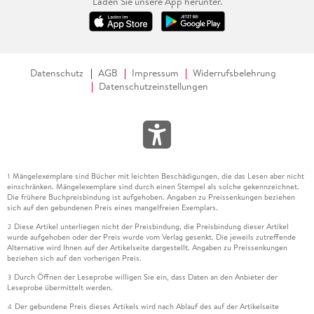
Laden Sie unsere App herunter.
Datenschutz
AGB
Impressum
Widerrufsbelehrung
Datenschutzeinstellungen
Mängelexemplare sind Bücher mit leichten Beschädigungen, die das Lesen aber nicht
1
einschränken. Mängelexemplare sind durch einen Stempel als solche gekennzeichnet.
Die frühere Buchpreisbindung ist aufgehoben. Angaben zu Preissenkungen beziehen
sich auf den gebundenen Preis eines mangelfreien Exemplars.
Diese Artikel unterliegen nicht der Preisbindung, die Preisbindung dieser Artikel
2
wurde aufgehoben oder der Preis wurde vom Verlag gesenkt. Die jeweils zutreffende
Alternative wird Ihnen auf der Artikelseite dargestellt. Angaben zu Preissenkungen
beziehen sich auf den vorherigen Preis.
Durch Öffnen der Leseprobe willigen Sie ein, dass Daten an den Anbieter der
3
Leseprobe übermittelt werden.
Der gebundene Preis dieses Artikels wird nach Ablauf des auf der Artikelseite
4