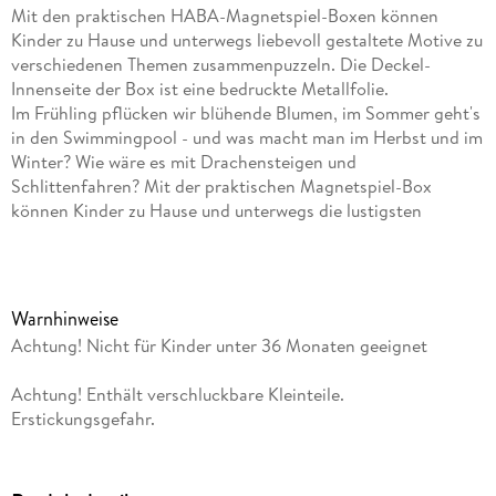
Mit den praktischen HABA-Magnetspiel-Boxen können
Kinder zu Hause und unterwegs liebevoll gestaltete Motive zu
verschiedenen Themen zusammenpuzzeln. Die Deckel-
Innenseite der Box ist eine bedruckte Metallfolie.
Im Frühling pflücken wir blühende Blumen, im Sommer geht's
in den Swimmingpool - und was macht man im Herbst und im
Winter? Wie wäre es mit Drachensteigen und
Schlittenfahren? Mit der praktischen Magnetspiel-Box
können Kinder zu Hause und unterwegs die lustigsten
Aktivitäten für jede Jahreszeit zusammenpuzzeln.
Inhaltsverzeichnis
Warnhinweise
1 Box, 4 Hintergrundbilder, 4 Stanzkarten mit 90
Achtung! Nicht für Kinder unter 36 Monaten geeignet
magnetischen Plättchen.
Achtung! Enthält verschluckbare Kleinteile.
Erstickungsgefahr.