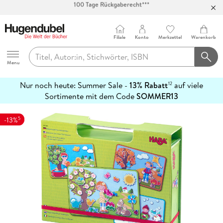
Abholung in über 100 Filialen
Filiale
Konto
Merkzettel
Warenkorb
Hugendubel
Menu
Nur noch heute: Summer Sale -
13% Rabatt
auf viele
12
mehr
Sortimente mit dem Code
SOMMER13
erfahren
5
-13%